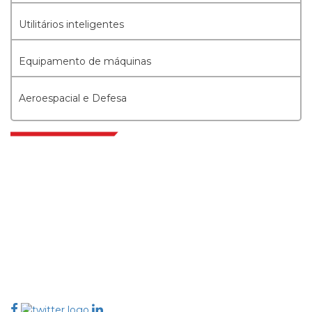
Utilitários inteligentes
Equipamento de máquinas
Aeroespacial e Defesa
Extrapolate, karar alma gücünü getiren pazarları ve mikro pazarları
kapsayan dünya çapındaki en iyi yayıncılardan oluşan rafine bir ağa
sahiptir. Yayıncı ağımız, üretilen raporların kalitesine ve müşteri geri
bildirimlerine göre sıralanır. Dizinleme.
talk@extrapolate.com
888-328-2189
Bizimle İletişime Geçin