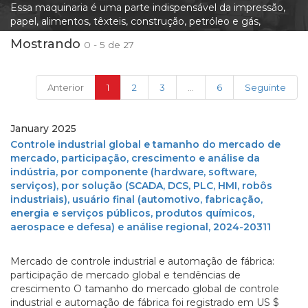
Essa maquinaria é uma parte indispensável da impressão,
papel, alimentos, têxteis, construção, petróleo e gás,
produtos farmacêuticos, automotivo, química, mineração,
Mostrando
0 - 5 de 27
fabricação, agricultura, utilidade, geração de energia,
transporte e transporte. A demanda global por máquinas
segue tendências na industrialização e expansão da base da
(current)
Anterior
1
2
3
...
6
Seguinte
indústria.
January 2025
Controle industrial global e tamanho do mercado de
mercado, participação, crescimento e análise da
indústria, por componente (hardware, software,
serviços), por solução (SCADA, DCS, PLC, HMI, robôs
industriais), usuário final (automotivo, fabricação,
energia e serviços públicos, produtos químicos,
aerospace e defesa) e análise regional, 2024-20311
Mercado de controle industrial e automação de fábrica:
participação de mercado global e tendências de
crescimento O tamanho do mercado global de controle
industrial e automação de fábrica foi registrado em US $