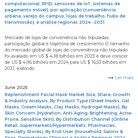
computacional, RFID, sensores de IoT, sistemas de
pagamento móvel), por aplicação (conveniência
urbana, varejo do campus, lojas de trabalho, hubs de
transmissão), e análise regional, 2024 -2031
Mercado de lojas de conveniência não tripuladas:
participação global e trajetória de crescimento O tamanho
do mercado global de lojas de conveniência não tripulado
foi avaliado em US $ 4,18 bilhões em 2023 e deve crescer
de US $ 4,96 bilhões em 2024 para US $ 16,53 bilhões em
2031, exibindo
Ler mais
June 2025
Replenishment Facial Mask Market Size, Share, Growth
& Industry Analysis, By Product Type (Sheet Masks, Gel
Masks, Cream Masks, Clay Masks, Hydrogel Masks), By
Skin Concern (Hydration, Anti-Aging, Brightening, Acne-
Prone, Sensitive Skin), By Distribution Channel (Online
Retail, Supermarkets/Hypermarkets, Pharmacies,
Specialty Stores), By End-User (Household, Salons &
Spas, Dermatology Clínicas) e Análise Regional, 2024-