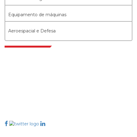
Equipamento de máquinas
Aeroespacial e Defesa
Extrapolate, karar alma gücünü getiren pazarları ve mikro pazarları
kapsayan dünya çapındaki en iyi yayıncılardan oluşan rafine bir ağa
sahiptir. Yayıncı ağımız, üretilen raporların kalitesine ve müşteri geri
bildirimlerine göre sıralanır. Dizinleme.
talk@extrapolate.com
888-328-2189
Bizimle İletişime Geçin
Sektör