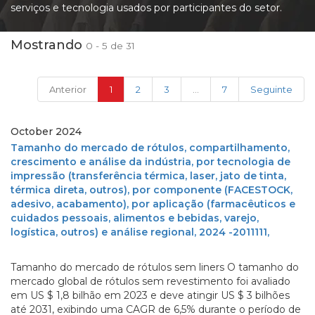
serviços e tecnologia usados ​​por participantes do setor.
Mostrando
0 - 5 de 31
(current)
Anterior
1
2
3
...
7
Seguinte
October 2024
Tamanho do mercado de rótulos, compartilhamento,
crescimento e análise da indústria, por tecnologia de
impressão (transferência térmica, laser, jato de tinta,
térmica direta, outros), por componente (FACESTOCK,
adesivo, acabamento), por aplicação (farmacêuticos e
cuidados pessoais, alimentos e bebidas, varejo,
logística, outros) e análise regional, 2024 -2011111,
Tamanho do mercado de rótulos sem liners O tamanho do
mercado global de rótulos sem revestimento foi avaliado
em US $ 1,8 bilhão em 2023 e deve atingir US $ 3 bilhões
até 2031, exibindo uma CAGR de 6,5% durante o período de