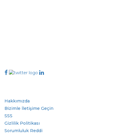
Extrapolate, karar alma gücünü getiren pazarları ve mikro pazarları
kapsayan dünya çapındaki en iyi yayıncılardan oluşan rafine bir ağa
sahiptir. Yayıncı ağımız, üretilen raporların kalitesine ve müşteri geri
bildirimlerine göre sıralanır. Dizinleme.
talk@extrapolate.com
888-328-2189
Bizimle İletişime Geçin
Sektör
Hızlı Bağlantılar
Hakkımızda
Bizimle İletişime Geçin
SSS
Gizlilik Politikası
Sorumluluk Reddi