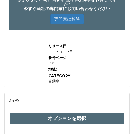
か?
今すぐ当社の専門家にお問い合わせください
専門家に相談
自動車タ
リリース日:
イプ（空
気圧クッ
January-1970
ション、
番号ページ:
コンプレ
148
ッサー、
バルブ、
地域:
コントロ
CATEGORY:
ールユニ
ット、エ
自動車
アブラダ
ー）、ア
プリケー
ション
3499
（乗用
車、商用
車、高級
車、電気
オプションを選択
車両）、
エンドユ
ーザー
（OEM、