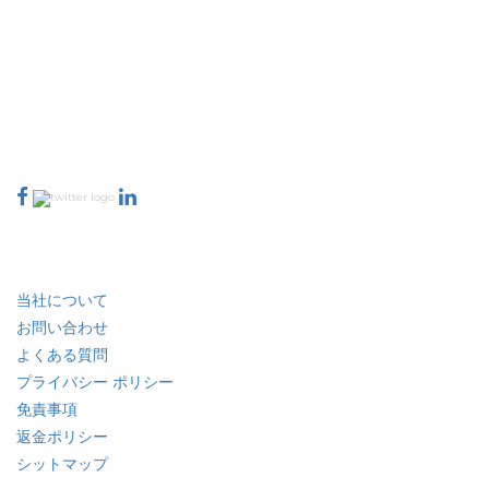
Extrapolate は、市場やマイクロ市場を網羅し、意思決定の力をもたらす、世
界中のトップ パブリッシャーの洗練されたネットワークを持っています。当
社のパブリッシャー ネットワークは、作成されたレポートの品質と顧客フィ
ードバックのインデックスに基づいてランク付けされています。
talk@extrapolate.com
888-328-2189
当社へのお問い合わせ
業界
クイック リンク
当社について
お問い合わせ
よくある質問
プライバシー ポリシー
免責事項
返金ポリシー
シットマップ