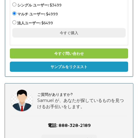
アフター
マーケッ
シングル ユーザー:
$3499
ト）、地
域分析、
マルチ ユーザー:
$4999
地域分
析、地域
法人ユーザー:
$6499
分析、自
動車タイ
今すぐ購入
プ（空気
圧クッシ
ョン、コ
ンプレッ
サー、バ
今すぐ問い合わせ
ルブ、コ
ントロー
ルユニッ
サンプルをリクエスト
ト、エア
ブラダ
ー）、地
域分析、
自動車の
空気圧シ
ご質問がありますか?
ートシス
テムの市
Samuel が、あなたが探しているものを見つ
場規模、
けるお手伝いをします。
シェア、
成長およ
び産業分
析）
電話: 888-328-2189