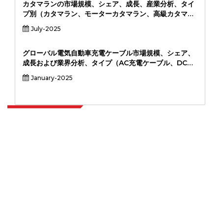
産業分析）
カタマランの市場規模、シェア、成長、産業分析、タイ
プ別（カタマラン、モーターカタマラン、高級カタマラ
ン）、用途（レジャー、商業、防衛、旅客輸送）、長さ
July-2025
（30フィート、30〜50フィート、51〜80フィート、>
80フィート）、および地域分析、2024-20311
グローバル電気自動車充電ケーブル市場規模、シェア、
成長および業界分析、タイプ（AC充電ケーブル、DC充
電ケーブル）、アプリケーション（住宅、商業、公共イ
January-2025
ンフラストラクチャ）、および地域分析、2024-2031
別
Extrapolate は、市場やマイクロ市場を網羅し、意思決定の力をもたらす、
世界中のトップ パブリッシャーの洗練されたネットワークを持っています。
当社のパブリッシャー ネットワークは、作成されたレポートの品質と顧客フ
ィードバックのインデックスに基づいてランク付けされています。
talk@extrapolate.com
888-328-2189
当社へのお問い合わせ