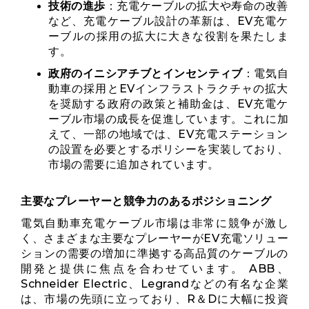
技術の進歩
：充電ケーブルの拡大や寿命の改善
など、充電ケーブル設計の革新は、EV充電ケ
ーブルの採用の拡大に大きな役割を果たしま
す。
政府のイニシアチブとインセンティブ
：電気自
動車の採用とEVインフラストラクチャの拡大
を奨励する政府の政策と補助金は、EV充電ケ
ーブル市場の成長を促進しています。これに加
えて、一部の地域では、EV充電ステーション
の設置を必要とするポリシーを実装しており、
市場の需要に追加されています。
主要なプレーヤーと競争力のあるポジショニング
電気自動車充電ケーブル市場は非常に競争が激し
く、さまざまな主要なプレーヤーがEV充電ソリュー
ションの需要の増加に準拠する高品質のケーブルの
開発と提供に焦点を合わせています。 ABB、
Schneider Electric、Legrandなどの有名な企業
は、市場の先頭に立っており、R＆Dに大幅に投資