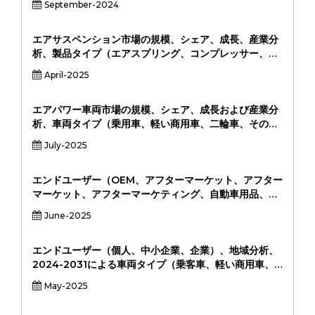
September-2024
Learning, Big Data Analytics), and Regional
ンドユーザー（住宅、商業、産業）、地域 - 市場シェ
Analysis, 2024-2031
ア、トレンド分析、競争力のあるインテリジェンス、歴
史的データ、および予測2024-2031
エアサスペンション市場の規模、シェア、成長、産業分
析、製品タイプ（エアスプリング、コンプレッサー、衝
撃吸収体、制御システム）、アプリケーション（乗用
April-2025
車、商用車、オフロード車両、公共交通機関）、エンド
ユーザー（北米、ヨーロッパ、アジア太平洋、中東＆ア
フリカ、南アメリカ）、地域分析、2024-20311
エアパワー車両市場の規模、シェア、成長および産業分
析、車両タイプ（乗用車、軽い商用車、二輪車、その
他）、テクノロジー（シングルエネルギーモード、デュ
July-2025
アルエネルギーモード（ハイブリッドエアン））、アプ
リケーション（都市輸送、配送サービス、共有モビリテ
ィなど）、地域分析、2024-20311
エンドユーザー（OEM、アフターマーケット、アフター
マーケット、アフターマーケティング、自動車用品、
個々の消費者）、地域分析、2024年にわたるアプリケ
June-2025
ーション（エンジンとトランスミッション、インテリア
および外部メンテナンス、バッテリーおよび電気システ
ム）による製品タイプ（潤滑剤、クーラント、クーラン
エンドユーザー（個人、中小企業、企業）、地域分析、
ト、ブレーキ液、クリーナー＆脱脂剤、脱脂剤およびシ
2024-2031による車両タイプ（乗客車、軽い商用車、
ーラント）別の製品タイプ（潤滑剤、クーラント、クー
重い商業車両）によるリースタイプ（営業リース、金融
May-2025
ラント、ブレーキ液、クリーナー＆脱脂物、シーラン
リース、サブスクリプションベースのリース）による自
ト）別の自動化学物質の市場規模、シェア、成長および
動車リース市場規模、株式、成長および業界分析、