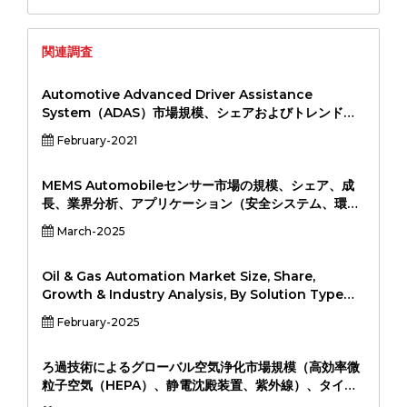
関連調査
Automotive Advanced Driver Assistance
System（ADAS）市場規模、シェアおよびトレンド分
析レポートアプリケーション（助手席、商用車）、タイ
February-2021
プ（Adaptive Cruise Control（ACC）、Lane
demasing Warning System（LDW）、Park
Assist、Vlind Spot Detection、その他）、203030
MEMS Automobileセンサー市場の規模、シェア、成
までのセグメント予測-2030まで
長、業界分析、アプリケーション（安全システム、環境
監視、パフォーマンス監視、ナビゲーション、車両内快
March-2025
適性）、センサータイプ（アクセラメーター、ジャイロ
スコープ、圧力センサー、温度センサー、イメージセン
サー）、エンドユーザー（OEM、Tier 1サプライヤ
Oil & Gas Automation Market Size, Share,
ー）、および地域分析、地域分析
Growth & Industry Analysis, By Solution Type
(Supervisory Control and Data Acquisition
February-2025
(SCADA), Distributed Control Systems (DCS),
Programmable Logic Controllers (PLC), Safety
Instrumented Systems (SIS), Others), By End-
ろ過技術によるグローバル空気浄化市場規模（高効率微
User (Upstream, Midstream, Downstream), By
粒子空気（HEPA）、静電沈殿装置、紫外線）、タイプ
Technology (IoT, AI, Cloud Computing, Machine
（ポータブル空気清浄機、インダクトエアプリン）、エ