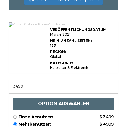
Sprechen Sie mit einem Experten
Global 5G Mobiltelefonchip
-Marktforschungsbericht
VERÖFFENTLICHUNGSDATUM:
2022 Professional Edition
March-2021
NEIN. ANZAHL SEITEN:
123
REGION:
Global
KATEGORIE:
Halbleiter & Elektronik
3499
OPTION AUSWÄHLEN
Einzelbenutzer:
$ 3499
Mehrbenutzer:
$ 4999