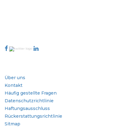
von Publishern wird basierend auf der Qualität der erstellten
Berichte und der Indizierung von Kundenfeedback bewertet.
talk@extrapolate.com
888-328-2189
Kontaktieren Sie uns
Branche
Schnellzugriffe
Über uns
Kontakt
Häufig gestellte Fragen
Datenschutzrichtlinie
Haftungsausschluss
Rückerstattungsrichtlinie
Sitmap