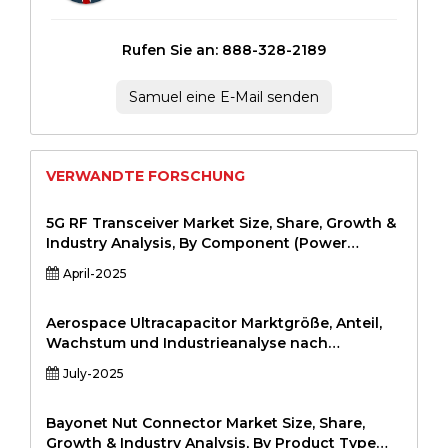
Rufen Sie an: 888-328-2189
Samuel eine E-Mail senden
VERWANDTE FORSCHUNG
5G RF Transceiver Market Size, Share, Growth &
Industry Analysis, By Component (Power
Amplifiers, Low Noise Amplifiers, Mixers,
April-2025
Oscillators, Antennas), By Frequency Band
(Sub-6 GHz, mmWave), By Application (Telecom
Infrastructure, Consumer Electronics, Industrial
Aerospace Ultracapacitor Marktgröße, Anteil,
IoT, Automotive, Healthcare), and Regional
Wachstum und Industrieanalyse nach
Analysis, 2024-2031
Produkttyp (Module, Zellen, Hybrid-
July-2025
Ultrakapazitoren) nach Anwendung
(Satellitensysteme, Flugzeug-Power-Backup,
UAV-Systeme, Startfahrzeuge, elektrische
Bayonet Nut Connector Market Size, Share,
Antriebsantrieb) nach Endnutzern
Growth & Industry Analysis, By Product Type