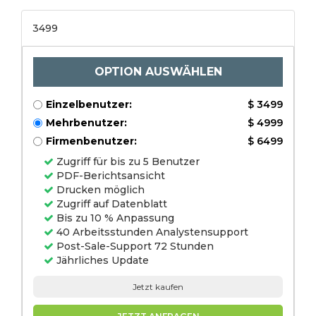
erneuerbare Energien,
andere) nach
3499
Endbenutzer (Energie,
Telekommunikation,
Konstruktion,
Konstruktion,
Automobile, Industrie)
OPTION AUSWÄHLEN
und regionaler
Analyse, 2024-
203111111111111111111113131
Einzelbenutzer:
$ 3499
Mehrbenutzer:
$ 4999
Firmenbenutzer:
$ 6499
Zugriff für bis zu 5 Benutzer
PDF-Berichtsansicht
Drucken möglich
Zugriff auf Datenblatt
Bis zu 10 % Anpassung
40 Arbeitsstunden Analystensupport
Post-Sale-Support 72 Stunden
Jährliches Update
Jetzt kaufen