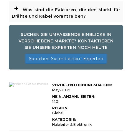
+
Was sind die Faktoren, die den Markt für
Drähte und Kabel vorantreiben?
SUCHEN SIE UMFASSENDE EINBLICKE IN
VERSCHIEDENE MÄRKTE? KONTAKTIEREN
SIE UNSERE EXPERTEN NOCH HEUTE
Sprechen Sie mit einem Experten
Draht- und
VERÖFFENTLICHUNGSDATUM:
Kabelmarktgröße,
Anteil, Wachstum und
May-2025
Industrieanalyse, nach
NEIN. ANZAHL SEITEN:
Produkttyp
140
(Stromkabel,
Kommunikationskabel,
REGION:
Glasfaserkabel,
Global
Spezialkabel) nach
Anwendung
KATEGORIE:
(Stromübertragung,
Halbleiter & Elektronik
Telekommunikation,
Automobile,