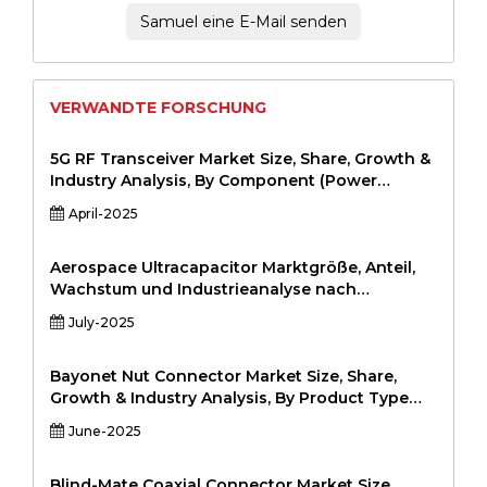
Samuel eine E-Mail senden
VERWANDTE FORSCHUNG
5G RF Transceiver Market Size, Share, Growth &
Industry Analysis, By Component (Power
Amplifiers, Low Noise Amplifiers, Mixers,
April-2025
Oscillators, Antennas), By Frequency Band
(Sub-6 GHz, mmWave), By Application (Telecom
Infrastructure, Consumer Electronics, Industrial
Aerospace Ultracapacitor Marktgröße, Anteil,
IoT, Automotive, Healthcare), and Regional
Wachstum und Industrieanalyse nach
Analysis, 2024-2031
Produkttyp (Module, Zellen, Hybrid-
July-2025
Ultrakapazitoren) nach Anwendung
(Satellitensysteme, Flugzeug-Power-Backup,
UAV-Systeme, Startfahrzeuge, elektrische
Bayonet Nut Connector Market Size, Share,
Antriebsantrieb) nach Endnutzern
Growth & Industry Analysis, By Product Type
(Gewerbereisen, Militärluftfahrt, Raumindustrie,
(Circular Bayonet Connectors, Rectangular
June-2025
UAV
Bayonet Connectors, Hybrid Connectors) By
Material (Metal (Stainless Steel, Aluminum),
Plastic, Composite) By Application (Aerospace
Blind-Mate Coaxial Connector Market Size,