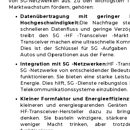
von 5G-Netzwerken aus. Zu den wichtigsten T
Marktwachstum fördern, gehören:
Datenübertragung mit geringer
Hochgeschwindigkeit:
Die Nachfrage ste
schnelleren Datenfluss und geringe Verzö
treibt den 5G -HF -Transceiver -Markt
Transceiver machen eine ultraschnelle Kom
Dies ist der Schlüssel für 5G -Aufgaben 
Autos und Operationen aus der Ferne.
Integration mit 5G -Netzwerken:
HF -Trans
5G -Netzwerke von entscheidender Bedeut
funktionieren. Sie bieten eine starke Leis
Energie. Dies hilft, 5G -Dienste reibungslos
Telekommunikationssysteme einzubinden.
Kleiner Formfaktor und Energieeffizienz
kleineren und energiesparenden Geräten 
HF-Transceiver-Hersteller dazu zu brin
denken. Sie basteln winzigere, stärkere 
weniger Macht trinken, aber trotzd