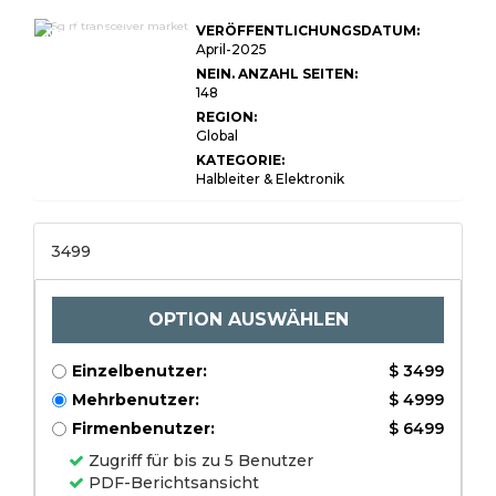
5G RF Transceiver
VERÖFFENTLICHUNGSDATUM:
Market Size,
Share, Growth &
April-2025
Industry Analysis,
NEIN. ANZAHL SEITEN:
By Component
148
(Power Amplifiers,
Low Noise
REGION:
Amplifiers, Mixers,
Global
Oscillators,
Antennas), By
KATEGORIE:
Frequency Band
Halbleiter & Elektronik
(Sub-6 GHz,
mmWave), By
Application
(Telecom
3499
Infrastructure,
Consumer
Electronics,
Industrial IoT,
Automotive,
OPTION AUSWÄHLEN
Healthcare), and
Regional Analysis,
2024-2031
Einzelbenutzer:
$ 3499
Mehrbenutzer:
$ 4999
Firmenbenutzer:
$ 6499
Zugriff für bis zu 5 Benutzer
PDF-Berichtsansicht