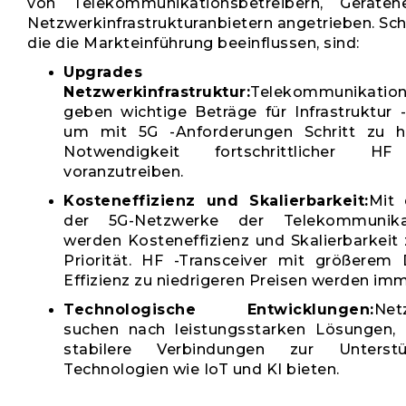
von Telekommunikationsbetreibern, Gerätehe
Netzwerkinfrastrukturanbietern angetrieben. Sch
die die Markteinführung beeinflussen, sind:
Upgrades
Netzwerkinfrastruktur:
Telekommunikatio
geben wichtige Beträge für Infrastruktur 
um mit 5G -Anforderungen Schritt zu h
Notwendigkeit fortschrittlicher HF 
voranzutreiben.
Kosteneffizienz und Skalierbarkeit:
Mit 
der 5G-Netzwerke der Telekommunikat
werden Kosteneffizienz und Skalierbarkeit
Priorität. HF -Transceiver mit größerem
Effizienz zu niedrigeren Preisen werden imm
Technologische Entwicklungen:
Net
suchen nach leistungsstarken Lösungen, d
stabilere Verbindungen zur Unterst
Technologien wie IoT und KI bieten.