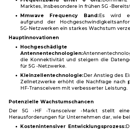
Marktes, insbesondere in frühen 5G -Bereits
Mmwave Frequency Band:
Es wird er
aufgrund der Hochgeschwindigkeitsanfo
5G-Netzwerken ein starkes Wachstum verzei
Hauptinnovationen
Hochgeschädigte
Antennentechnologien:
Antennentechnol
die Konnektivität und steigern die Dateng
für 5G -Netzwerke.
Kleinzellentechnologie:
Der Anstieg des Ei
Zellnetzwerke erhöht die Nachfrage nach 
HF-Transceivern mit verbesserter Leistung.
Potenzielle Wachstumschancen
Der 5G -HF -Transceiver -Markt stellt eine
Herausforderungen für Unternehmen dar, wie bei
Kostenintensiver Entwicklungsprozess:
D