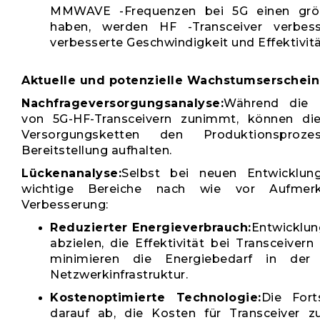
MMWAVE -Frequenzen bei 5G einen größ
haben, werden HF -Transceiver verbes
verbesserte Geschwindigkeit und Effektivität
Aktuelle und potenzielle Wachstumserschei
Nachfrageversorgungsanalyse:
Während die 
von 5G-HF-Transceivern zunimmt, können die 
Versorgungsketten den Produktionspro
Bereitstellung aufhalten.
Lückenanalyse:
Selbst bei neuen Entwicklun
wichtige Bereiche nach wie vor Aufmer
Verbesserung:
Reduzierter Energieverbrauch:
Entwicklun
abzielen, die Effektivität bei Transceivern
minimieren die Energiebedarf in der
Netzwerkinfrastruktur.
Kostenoptimierte Technologie:
Die Forts
darauf ab, die Kosten für Transceiver 