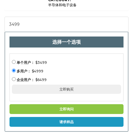
(Cameras,
Camcorders,
半导体和电子设备
Audio
Equipment,
Video
Switchers,
3499
Lighting
Systems,
Monitors,
Storage
选择一个选项
Devices), By
Application
(Film &
Cinema
Production,
Broadcasting,
单个用户：
$3499
Corporate
Video,
多用户：
$4999
Educational
Content, Live
企业用户：
$6499
Events, Online
Streaming),
立即购买
By End-User
(Professional
Studios,
Freelancers &
Content
立即询问
Creators,
Educational
Institutions,
请求样品
Broadcasting
Networks,