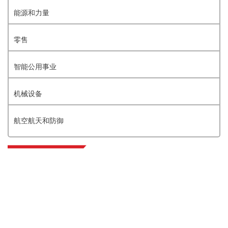
能源和力量
零售
智能公用事业
机械设备
航空航天和防御
Extrapolate 拥有遍布全球的顶级出版商网络，覆盖市场和微型市场，为决策者
提供强大力量。我们的出版商网络排名基于报告质量和客户反馈索引。
talk@extrapolate.com
888-328-2189