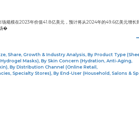
模在2023年价值41.8亿美元，预计将从2024年的49.6亿美元增长到
市场�
e, Share, Growth & Industry Analysis, By Product Type (She
Hydrogel Masks), By Skin Concern (Hydration, Anti-Aging,
in), By Distribution Channel (Online Retail,
ies, Specialty Stores), By End-User (Household, Salons & 