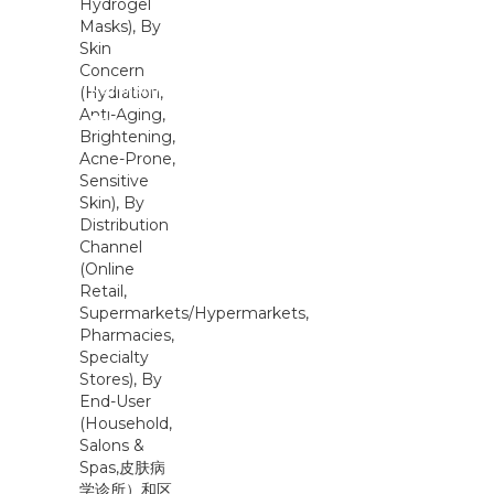
Replenishment
Facial Mask
Mark...