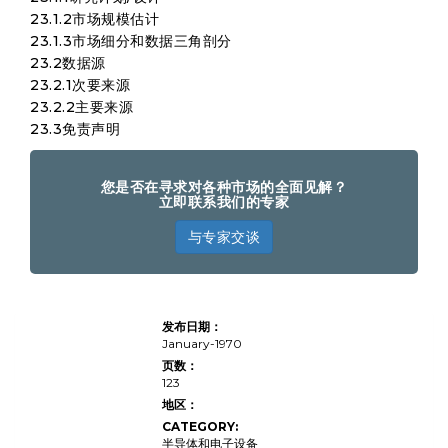
23.1.2市场规模估计
23.1.3市场细分和数据三角剖分
23.2数据源
23.2.1次要来源
23.2.2主要来源
23.3免责声明
您是否在寻求对各种市场的全面见解？
立即联系我们的专家
与专家交谈
全球
发布日期：
5G手
机芯
January-1970
片市
页数：
场研
123
究报
告
地区：
2022
CATEGORY:
专业
版
半导体和电子设备