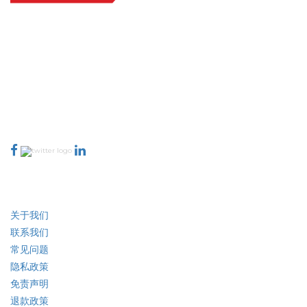
Extrapolate 拥有遍布全球的顶级出版商网络，覆盖市场和微型市场，为决策者
提供强大力量。我们的出版商网络排名基于报告质量和客户反馈索引。
talk@extrapolate.com
888-328-2189
与我们联系
行业
快速链接
关于我们
联系我们
常见问题
隐私政策
免责声明
退款政策