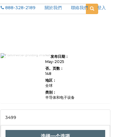
888-328-2189
關於我們
聯絡我們
登入
商业印刷市场规模，份
发布日期：
额，增长和行业分析，通
过印刷类型（胶印打印，
May-2025
数字打印，弹性印刷，丝
否。页数：
网印刷），按应用程序
148
（包装，广告，出版，商
业，商业，其他）（消费
地区：
产品，零售，零售，汽
全球
车，汽车，医疗保健，其
他）和地区分析，2024-
类别：
2031-2031-2031-2031-
半导体和电子设备
2031-2031-2031-2031-
2031-2031-2031-2031-
2031-2031
3499
选择一个选项