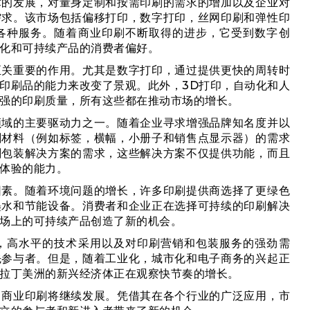
术的发展，对量身定制和按需印刷的需求的增加以及企业对
需求。该市场包括偏移打印，数字打印，丝网印刷和弹性印
各种服务。随着商业印刷不断取得的进步，它受到数字创
化和可持续产品的消费者偏好。
至关重要的作用。尤其是数字打印，通过提供更快的周转时
印刷品的能力来改变了景观。此外，3D打印，自动化和人
强的印刷质量，所有这些都在推动市场的增长。
领域的主要驱动力之一。随着企业寻求增强品牌知名度并以
刷材料（例如标签，横幅，小册子和销售点显示器）的需求
刷包装解决方案的需求，这些解决方案不仅提供功能，而且
体验的能力。
因素。随着环境问题的增长，许多印刷提供商选择了更绿色
墨水和节能设备。消费者和企业正在选择可持续的印刷解决
场上的可持续产品创造了新的机会。
，高水平的技术采用以及对印刷营销和包装服务的强劲需
先参与者。但是，随着工业化，城市化和电子商务的兴起正
拉丁美洲的新兴经济体正在观察快节奏的增长。
，商业印刷将继续发展。凭借其在各个行业的广泛应用，市