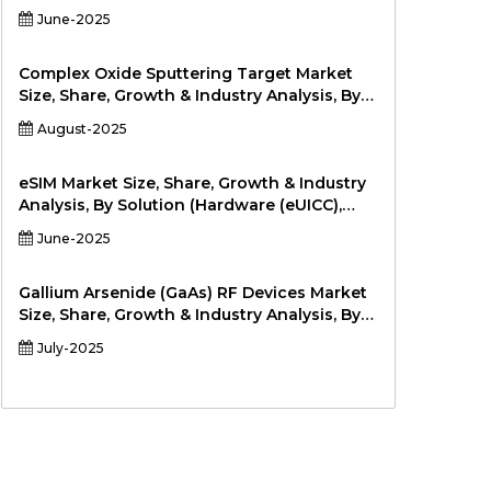
Automotive, Industrial), Large Enterprises),
Product Type (Cameras, Camcorders, Audio
June-2025
By最终用户（OEM，系统集成商，政府和国防机
Equipment, Video Switchers, Lighting
构，研究机构）和区域分析，2024-2031
Systems, Monitors, Storage Devices), By
Application (Film & Cinema Production,
Complex Oxide Sputtering Target Market
Broadcasting, Corporate Video, Educational
Size, Share, Growth & Industry Analysis, By
Content, Live Events, Online Streaming), By
Material Type (Indium Tin Oxide (ITO), Zinc
August-2025
End-User (Professional Studios, Freelancers
Oxide (ZnO), Barium Titanate, Lanthanum
& Content Creators, Educational
Oxide), By Application (Semiconductors,
Institutions, Broadcasting Networks,
Solar Panels, Optical Coatings, Data
eSIM Market Size, Share, Growth & Industry
Corporate Enterprises), and Regional分析，
Storage, Sensors), By Form (Planar Targets,
Analysis, By Solution (Hardware (eUICC),
2024-2031
Rotatable Targets), By End-User
Software (Subscription Management,
June-2025
(Electronics Manufacturers, Research
Remote Provisioning), By Application
Institutions, Solar Energy公司）和区域分析，
(Smartphones, Laptops/Tablets, Wearables,
2024-2031
Automotive, Industrial IoT, Others), By End-
Gallium Arsenide (GaAs) RF Devices Market
User (Consumers, Enterprises, Telecom
Size, Share, Growth & Industry Analysis, By
Operators, OEMs), and Regional Analysis,
Product Type (By Product Type), By
July-2025
2024-2031
Deployment (Public Cloud, Private Cloud,
Hybrid Cloud), By Application (Mobile
Devices, Satellite Communication, Radar
Systems, Wireless Infrastructure,
Automotive Radar), By End-User
(Telecommunications, Aerospace &
Defence, Consumer Electronics,