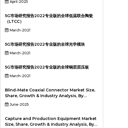
April-2025
MMMWave）按应用（电信基础架构，消费者基础
架构，消费者电子产品，工业IoT，Industrial Iot，
Intuctial Incorial，Neudomotive，
5G市场研究报告2022专业版的全球低温联合陶瓷
Automotive，SuffoMotive，Suffomotive），
（LTCC）
以及2024--
March-2021
5G市场研究报告2022专业版的全球光学模块
March-2021
5G市场研究报告2022专业版的全球铜层层压板
March-2021
Blind-Mate Coaxial Connector Market Size,
Share, Growth & Industry Analysis, By
Connector Type (SMPM, SMP, Mini-SMP,
June-2025
BMA, BMZ, Others), By Frequency Range (Up
to 6 GHz, 6–18 GHz, 18–40 GHz, Above 40
GHz), By Application (Telecom, Aerospace &
Capture and Production Equipment Market
Defense, Data Centers, Test & Measurement,
Size, Share, Growth & Industry Analysis, By