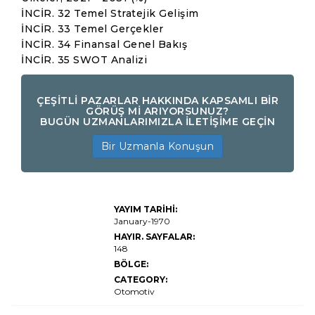
İNCİR. 32 Temel Stratejik Gelişim
İNCİR. 33 Temel Gerçekler
İNCİR. 34 Finansal Genel Bakış
İNCİR. 35 SWOT Analizi
ÇEŞİTLİ PAZARLAR HAKKINDA KAPSAMLI BİR
GÖRÜŞ Mİ ARIYORSUNUZ?
BUGÜN UZMANLARIMIZLA İLETİŞİME GEÇİN
Bir Uzmanla Konuşun
Otomotiv
YAYIM TARİHİ:
pnömatik
koltuk
January-1970
sistemi pazar
HAYIR. SAYFALAR:
büyüklüğü,
148
paylaşım,
büyüme ve
BÖLGE:
endüstri
CATEGORY:
analizi, ürün
tipine göre
Otomotiv
(pnömatik
yastıklar,