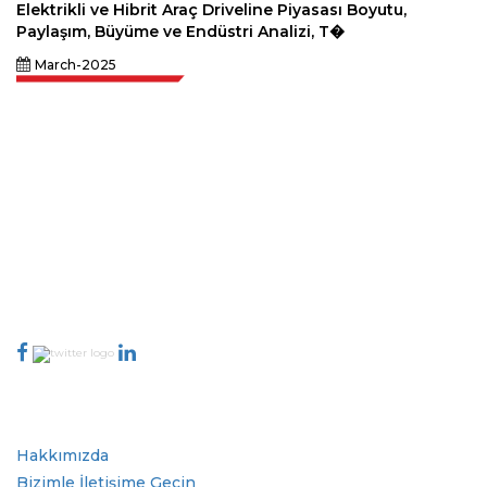
Elektrikli ve Hibrit Araç Driveline Piyasası Boyutu,
Paylaşım, Büyüme ve Endüstri Analizi, T�
March-2025
Extrapolate, karar alma gücünü getiren pazarları ve mikro pazarları
kapsayan dünya çapındaki en iyi yayıncılardan oluşan rafine bir ağa
sahiptir. Yayıncı ağımız, üretilen raporların kalitesine ve müşteri geri
bildirimlerine göre sıralanır. Dizinleme.
talk@extrapolate.com
888-328-2189
Bizimle İletişime Geçin
Sektör
Hızlı Bağlantılar
Hakkımızda
Bizimle İletişime Geçin