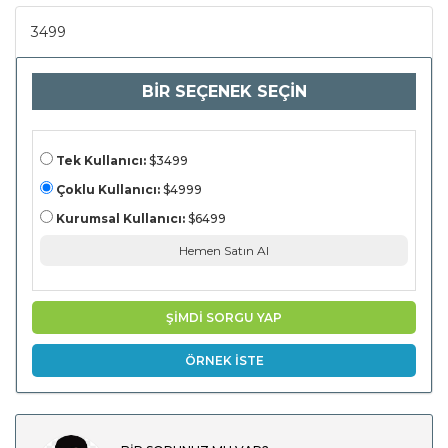
kompresörler,
valfler,
3499
kontrol
üniteleri, hava
mesaneleri),
(yolcu
BİR SEÇENEK SEÇİN
araçları, ticari
araçlar, lüks
araçlar,
elektrikli
araçlar), son
kullanıcı
Tek Kullanıcı:
$3499
(oems,
sonrası pazar)
Çoklu Kullanıcı:
$4999
ve bölgesel
analize, 2024-
Kurumsal Kullanıcı:
$6499
2031) ve
bölgesel
Hemen Satın Al
analize, 2024-
2031) ve
ŞİMDİ SORGU YAP
ÖRNEK İSTE