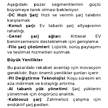
Aşağıdaki pazar segmentlerinin güçlü
büyümeye tanık olması bekleniyor:
•
DC Hızlı Şarj
: Hızlı ve verimli şarj talebini
karşılamak.
•
Konut şarjı
: Ev tabanlı şarj altyapısının
rahatlığı.
•
Genel şarj ağları
: Kitlesel EV
benimsemesini desteklemek için genişleme.
•
Filo şarj çözümleri
: Lojistik, sürüş paylaşımı
ve teslimat hizmetleri sunmak.
Büyük Yenilikler
Bu pazardaki rekabet avantajı için inovasyon
gereklidir. Bazı önemli yenilikler şunları içerir:
•
Pil Değiştirme Teknolojisi
: Koşu süresini en
aza indirmek ve kolaylığı artırma.
•
AI tabanlı yük yönetimi
: Şarj yüklerini
yönetmek için öngörücü analitik.
•
Kablosuz şarj
: Zahmetsiz çalışma için
endüktif şarj pedleri.