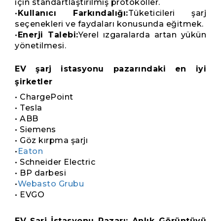
için standartlaştırılmış protokoller.
•
Kullanıcı Farkındalığı:
Tüketicileri şarj
seçenekleri ve faydaları konusunda eğitmek.
•
Enerji Talebi:
Yerel ızgaralarda artan yükün
yönetilmesi.
EV şarj istasyonu pazarındaki en iyi
şirketler
• ChargePoint
• Tesla
• ABB
• Siemens
• Göz kırpma şarjı
•
Eaton
• Schneider Electric
• BP darbesi
•
Webasto Grubu
• EVGO
EV Şarj İstasyonu Pazarı: Anlık Görüntüyü