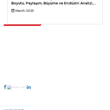
Boyutu, Paylaşım, Büyüme ve Endüstri Analizi,
Türüne Göre (Pil Elektrikli Araç Driveline (BEV),
March-2025
Plug-In Hibrid Elektrikli Araç Driveline (PHEV),
Hibrid Elektrikli Araç Driveline (HEV)), Bileşen
(Elektrik Motoru, Güç Elektroniği, Batter
Extrapolate, karar alma gücünü getiren pazarları ve mikro pazarları
kapsayan dünya çapındaki en iyi yayıncılardan oluşan rafine bir ağa
sahiptir. Yayıncı ağımız, üretilen raporların kalitesine ve müşteri geri
bildirimlerine göre sıralanır. Dizinleme.
talk@extrapolate.com
888-328-2189
Bizimle İletişime Geçin
Sektör
Hızlı Bağlantılar