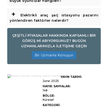
büyük oyuncular hangileri?
+
Elektrikli araç şarj istasyonu pazarını
yönlendiren faktörler nelerdir?
ÇEŞİTLİ PİYASALAR HAKKINDA KAPSAMLI BİR
GÖRÜŞ Mİ ARIYORSUNUZ? BUGÜN
UZMANLARIMIZLA İLETİŞİME GEÇİN
Bir Uzmanla Konuşun
Elektrikli Araç Şarj İstasyonu
YAYIN TARİHİ:
Piyasası Boyutu, Paylaşım,
Büyüme ve Endüstri Analizi,
June-2025
Şarj Cihazı Tipine Göre (Seviye
HAYIR. SAYFALAR:
1, Seviye 2, DC Fast Chargers)
148
Son Kullanıcı (Özel Araçlar,
Ticari Filolar, Toplu
BÖLGE:
Taşımacılık) ve Bölgesel
Küresel
Analizle Uygulamaya Göre
(Konut, Ticari, Kamu), 2024-
KATEGORİ:
203