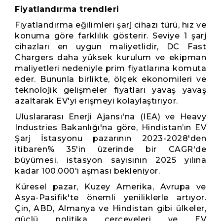
Fiyatlandırma trendleri
Fiyatlandırma eğilimleri şarj cihazı türü, hız ve
konuma göre farklılık gösterir. Seviye 1 şarj
cihazları en uygun maliyetlidir, DC Fast
Chargers daha yüksek kurulum ve ekipman
maliyetleri nedeniyle prim fiyatlarına komuta
eder. Bununla birlikte, ölçek ekonomileri ve
teknolojik gelişmeler fiyatları yavaş yavaş
azaltarak EV'yi erişmeyi kolaylaştırıyor.
Uluslararası Enerji Ajansı'na (IEA) ve Heavy
Industries Bakanlığı'na göre, Hindistan’ın EV
Şarj İstasyonu pazarının 2023-2028'den
itibaren% 35'in üzerinde bir CAGR'de
büyümesi, istasyon sayısının 2025 yılına
kadar 100.000'i aşması bekleniyor.
Küresel pazar, Kuzey Amerika, Avrupa ve
Asya-Pasifik'te önemli yeniliklerle artıyor.
Çin, ABD, Almanya ve Hindistan gibi ülkeler,
güçlü politika çerçeveleri ve EV