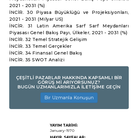
2021 - 2031 (%)
İNCİR. 30 Piyasa Büyüklüğü ve Projeksiyonları,
2021 - 2031 (Milyar US)
İNCİR. 31 Latin Amerika Sarf Sarf Meydanları
Piyasası Genel Bakış Payı, Ülkeler, 2021 - 2031 (%)
İNCİR. 32 Temel Stratejik Gelişim
İNCİR. 33 Temel Gerçekler
İNCİR. 34 Finansal Genel Bakış
İNCİR. 35 SWOT Analizi
ÇEŞİTLİ PAZARLAR HAKKINDA KAPSAMLI BİR
GÖRÜŞ Mİ ARIYORSUNUZ?
BUGÜN UZMANLARIMIZLA İLETİŞİME GEÇİN
Bir Uzmanla Konuşun
Aralıklı sarf
YAYIM TARİHİ:
malzemeleri
pazar
January-1970
büyüklüğü,
HAYIR. SAYFALAR: