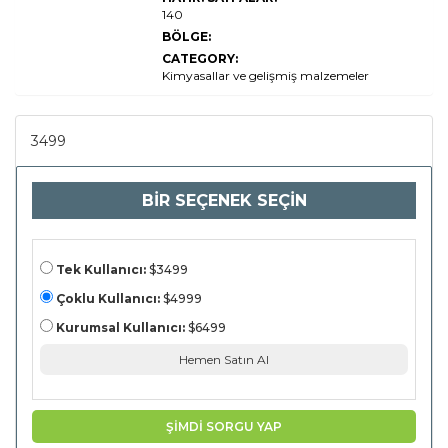
paylaşım,
140
büyüme ve
endüstri
BÖLGE:
analizi, ürün
CATEGORY:
türüne göre
(lehimleme
Kimyasallar ve gelişmiş malzemeler
çubukları,
lehimleme
kabloları,
akı, toz,
3499
macun),
otomotiv,
havacılık,
elektronik,
BİR SEÇENEK SEÇİN
enerji, HVAC,
HVAC),
(otomotiv
üreticileri,
havacılık
oemsleri,
Tek Kullanıcı:
$3499
2024-2031)
ve enerji
Çoklu Kullanıcı:
$4999
sağlayıcıları)
ve enerji
Kurumsal Kullanıcı:
$6499
sağlayıcıları)
Hemen Satın Al
ŞİMDİ SORGU YAP