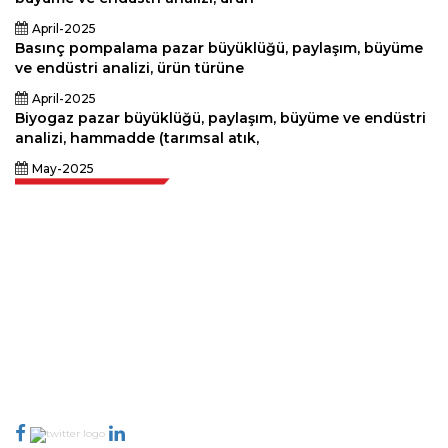
April-2025
Basınç pompalama pazar büyüklüğü, paylaşım, büyüme
ve endüstri analizi, ürün türüne
April-2025
Biyogaz pazar büyüklüğü, paylaşım, büyüme ve endüstri
analizi, hammadde (tarımsal atık,
May-2025
Extrapolate, karar alma gücünü getiren pazarları ve mikro pazarları
kapsayan dünya çapındaki en iyi yayıncılardan oluşan rafine bir ağa
sahiptir. Yayıncı ağımız, üretilen raporların kalitesine ve müşteri geri
bildirimlerine göre sıralanır. Dizinleme.
talk@extrapolate.com
888-328-2189
Bizimle İletişime Geçin