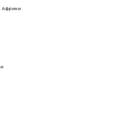
 и Африки
ки