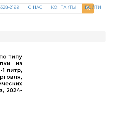
328-2189
О НАС
КОНТАКТЫ
ВОЙТИ
по типу
ылки из
1 литр,
говля,
ических
, 2024-