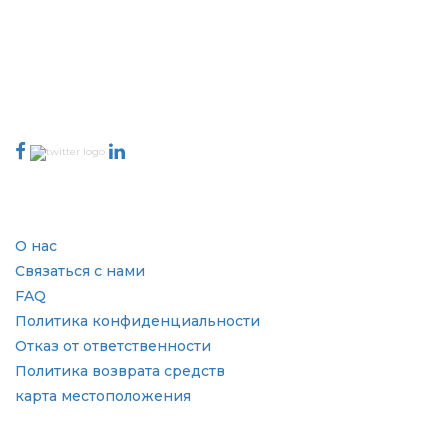
основе качества отчетов, подготовленных вместе с индексацией
отзывов клиентов.
talk@extrapolate.com
888-328-2189
Свяжитесь с нами
Отрасль
Быстрые ссылки
О нас
Связаться с нами
FAQ
Политика конфиденциальности
Отказ от ответственности
Политика возврата средств
карта местоположения