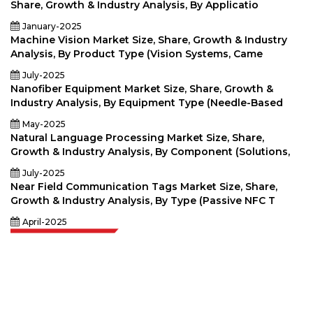
Share, Growth & Industry Analysis, By Applicatio
January-2025
Machine Vision Market Size, Share, Growth & Industry
Analysis, By Product Type (Vision Systems, Came
July-2025
Nanofiber Equipment Market Size, Share, Growth &
Industry Analysis, By Equipment Type (Needle-Based
May-2025
Natural Language Processing Market Size, Share,
Growth & Industry Analysis, By Component (Solutions,
July-2025
Near Field Communication Tags Market Size, Share,
Growth & Industry Analysis, By Type (Passive NFC T
April-2025
Extrapolate имеет отлаженную сеть ведущих издателей по всему
миру, охватывающую рынки и микрорынки, которые привносят
силу принятия решений. Наша сеть издателей ранжируется на