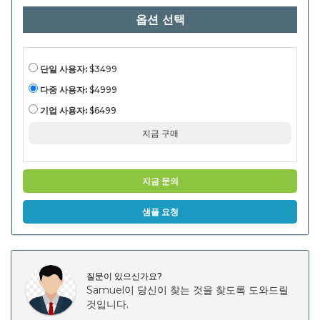
경, 해
옵션 선택
충 제
어, 미
용 및
웰링,
기타)
에 의
단일 사용자:
$3499
한 최
종 사
다중 사용자:
$4999
용자
(웹 기
기업 사용자:
$6499
반, 모
바일
지금 구매
앱) 및
지역
분석
및 지
역 분
지금 문의
석,
2024-
2031.
샘플 요청
질문이 있으신가요?
Samuel이 당신이 찾는 것을 찾도록 도와드릴
것입니다.