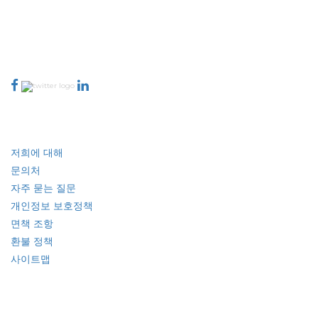
talk@extrapolate.com
888-328-2189
저희와 소통하세요
산업
빠른 링크
저희에 대해
문의처
자주 묻는 질문
개인정보 보호정책
면책 조항
환불 정책
사이트맵