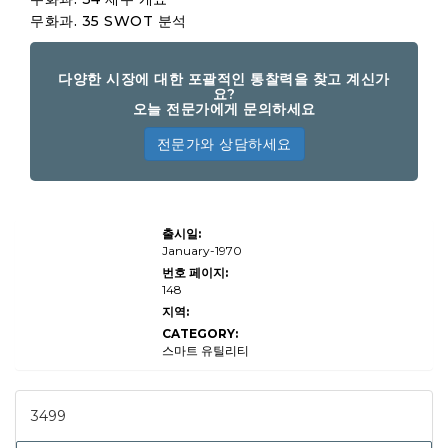
무화과. 35 SWOT 분석
다양한 시장에 대한 포괄적인 통찰력을 찾고 계신가
요?
오늘 전문가에게 문의하세요
전문가와 상담하세요
온라인
출시일:
홈 서
비스
January-1970
시장
번호 페이지:
규모,
148
점유
율, 성
지역:
장 및
CATEGORY:
산업
분석,
스마트 유틸리티
서비스
유형
(청소,
수리
3499
및 유
지 보
수, 조