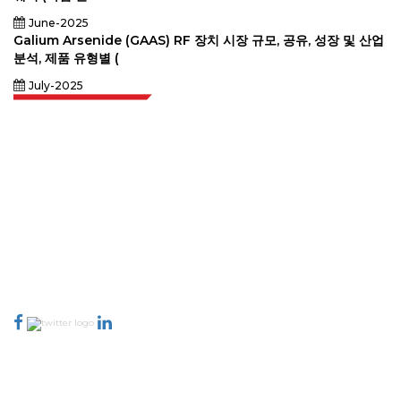
June-2025
Galium Arsenide (GAAS) RF 장치 시장 규모, 공유, 성장 및 산업
분석, 제품 유형별 (
July-2025
Extrapolate는 전 세계 최고의 퍼블리셔 네트워크를 보유하고 있으며, 시장과
소규모 시장을 아우르며 의사 결정의 힘을 제공합니다. 저희 퍼블리셔 네트워크
는 고객 피드백 인덱싱과 함께 생성된 보고서의 품질을 기준으로 순위가 매겨집
니다.
talk@extrapolate.com
888-328-2189
저희와 소통하세요
산업
빠른 링크