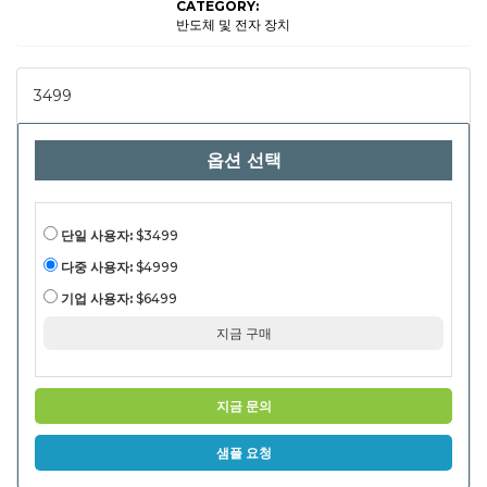
CATEGORY:
분석,
인쇄
반도체 및 전자 장치
유형
(오프
셋 인
쇄, 디
3499
지털
인쇄,
플렉스
인쇄,
옵션 선택
스크린
인쇄),
애플리
케이션
(포장,
광고,
단일 사용자:
$3499
출판,
상업,
다중 사용자:
$4999
기타),
최종
기업 사용자:
$6499
사용자
(소비
지금 구매
자 제
품, 소
매, 자
동차,
건강
지금 문의
관리,
기타),
2024-
샘플 요청
2031,
2024-