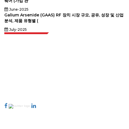
웨어 (가입 관
June-2025
Galium Arsenide (GAAS) RF 장치 시장 규모, 공유, 성장 및 산업
분석, 제품 유형별 (
July-2025
Extrapolate는 전 세계 최고의 퍼블리셔 네트워크를 보유하고 있으며, 시장과
소규모 시장을 아우르며 의사 결정의 힘을 제공합니다. 저희 퍼블리셔 네트워크
는 고객 피드백 인덱싱과 함께 생성된 보고서의 품질을 기준으로 순위가 매겨집
니다.
talk@extrapolate.com
888-328-2189
저희와 소통하세요
산업
빠른 링크