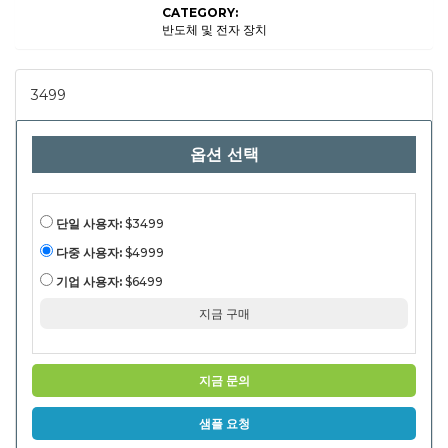
CATEGORY:
터, 스토리지 장
치), 애플리케이
반도체 및 전자 장치
션 (영화 및 영화
제작, 방송, 기업
비디오, 교육 콘
텐츠, 온라인 스
3499
트리밍), 최종 사
용자
(Professional
Studios,
옵션 선택
Freelancers
&
Contentors,
Educational
Instritors,,
Corporate
단일 사용자:
$3499
Instrites,,,
Corporate
다중 사용자:
$4999
Instits,,,
Corporting
기업 사용자:
$6499
Instituts,,,
Corporate
지금 구매
Instritons,,
Corporate
Instritons). 지
역 분석, 2024-
2031
지금 문의
샘플 요청