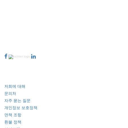
Extrapolate는 전 세계 최고의 퍼블리셔 네트워크를 보유하고 있으며, 시장과
소규모 시장을 아우르며 의사 결정의 힘을 제공합니다. 저희 퍼블리셔 네트워크
는 고객 피드백 인덱싱과 함께 생성된 보고서의 품질을 기준으로 순위가 매겨집
니다.
talk@extrapolate.com
888-328-2189
저희와 소통하세요
산업
빠른 링크
저희에 대해
문의처
자주 묻는 질문
개인정보 보호정책
면책 조항
환불 정책