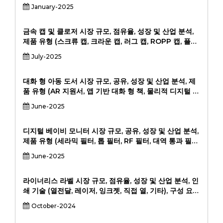
식 학습 장난감, 기타), 애플리케이션 (교육, 엔터테인먼트,
January-2025
기술 개발, 대화식 놀이, 기타), 최종 사용자 (어린이, 교육
기관, 부모, 기타), 2024-2031
금속 캡 및 클로저 시장 규모, 점유율, 성장 및 산업 분석,
제품 유형 (스크류 캡, 크라운 캡, 러그 캡, ROPP 캡, 플립
탑 캡, 기타), 재료 (알루미늄, 강철, 주석판, 기타), 최종 사
July-2025
용자 (식품 및 음료, 제약, 개인 관리, 가정, 기타)에 의한 재
료 (알루미늄, 강철, 주석판, 기타).
대화 형 아동 도서 시장 규모, 공유, 성장 및 산업 분석, 제
품 유형 (AR 지원서, 앱 기반 대화 형 책, 물리적 디지털 하
이브리드, 음성 인터랙티브 서적) (연령 그룹 별) (0-3 세,
June-2025
4-7 세, 8-12 세) 배포 채널 (온라인 소매, 교육 서적 분석,
2024-20-20-20-20-20-20-20-20).
디지털 베이비 모니터 시장 규모, 공유, 성장 및 산업 분석,
제품 유형 (세라믹 필터, 톱 필터, RF 필터, 대역 통과 필터,
기타), 최종 사용자 (통신 사업자, 군사 및 방어, 전기 장치
June-2025
제조업체, 자동차 OEM)의 응용 프로그램 (통신, 항공 우
주 및 방어, 소비자 전자 장치, 자동차, 산업), 2024-2031
의 지역 분석, 2024-2031.
라이너리스 라벨 시장 규모, 점유율, 성장 및 산업 분석, 인
쇄 기술 (열전달, 레이저, 잉크젯, 직접 열, 기타), 구성 요소
(Facestock, Adhesive, Topcoat), 응용 프로그램 (약
October-2024
사 및 음료, 소매, 물류, 기타) 및 지역 분석, 2024-2031