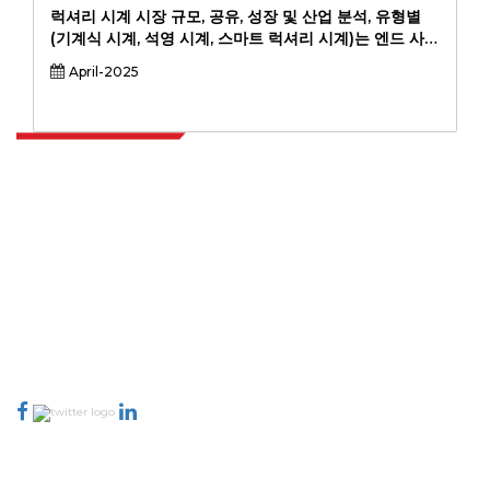
럭셔리 시계 시장 규모, 공유, 성장 및 산업 분석, 유형별
(기계식 시계, 석영 시계, 스마트 럭셔리 시계)는 엔드 사용
자 (남성, 여성, 기타) 및 지역 분석에 의한 재료 (스테인리
April-2025
스 스틸, 금, 백금, 플래티넘, 타이타늄, 세라믹, 기타)의 유
형 (기계식 시계, 석영 시계, 스마트 럭셔리 시계), 2024-
2031.
Extrapolate는 전 세계 최고의 퍼블리셔 네트워크를 보유하고 있으며, 시장과
소규모 시장을 아우르며 의사 결정의 힘을 제공합니다. 저희 퍼블리셔 네트워크
는 고객 피드백 인덱싱과 함께 생성된 보고서의 품질을 기준으로 순위가 매겨집
니다.
talk@extrapolate.com
888-328-2189
저희와 소통하세요
산업
빠른 링크