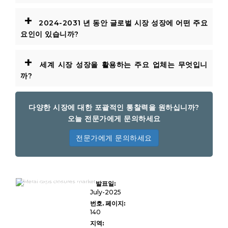
+
2024-2031 년 동안 글로벌 시장 성장에 어떤 주요
요인이 있습니까?
+
세계 시장 성장을 활용하는 주요 업체는 무엇입니
까?
다양한 시장에 대한 포괄적인 통찰력을 원하십니까?
오늘 전문가에게 문의하세요
전문가에게 문의하세요
금속 캡 및 클로저 시장 규
발표일:
모, 점유율, 성장 및 산업
분석, 제품 유형 (스크류
July-2025
캡, 크라운 캡, 러그 캡,
번호. 페이지:
ROPP 캡, 플립 탑 캡, 기
140
타), 재료 (알루미늄, 강철,
주석판, 기타), 최종 사용
지역:
자 (식품 및 음료, 제약, 개