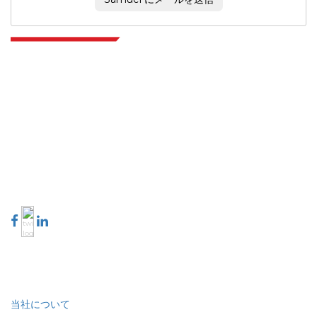
Extrapolate は、市場やマイクロ市場を網羅し、意思決定の力をもたらす、世
界中のトップ パブリッシャーの洗練されたネットワークを持っています。当
社のパブリッシャー ネットワークは、作成されたレポートの品質と顧客フィ
ードバックのインデックスに基づいてランク付けされています。
talk@extrapolate.com
888-328-2189
当社へのお問い合わせ
業界
クイック リンク
当社について