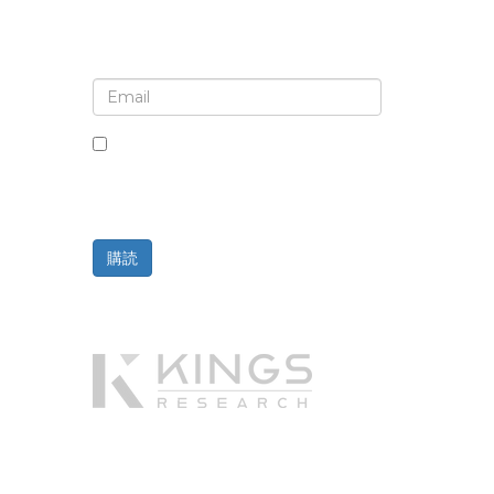
ニュースレターと更新情報の登録
このボックスにチェックを入れると、ニ
ュースレターと通信の受信に同意したこ
とになります。
購読
提供元