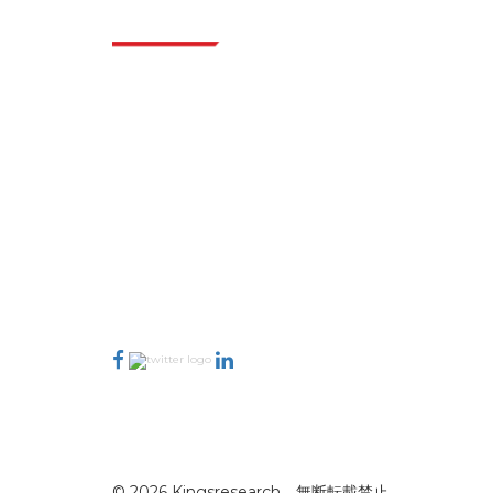
業界
Extrapolate は、市場やマイクロ市場を網羅し、
意思決定の力をもたらす、世界中のトップ パブ
リッシャーの洗練されたネットワークを持って
います。当社のパブリッシャー ネットワーク
は、作成されたレポートの品質と顧客フィード
バックのインデックスに基づいてランク付けさ
れています。
talk@extrapolate.com
888-328-2189
当社へのお問い合わせ
© 2026 Kingsresearch。無断転載禁止。