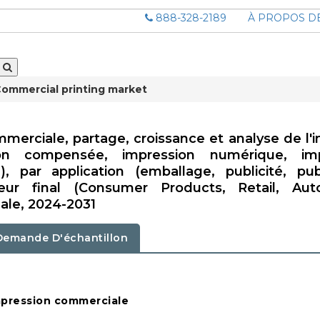
888-328-2189
À PROPOS D
ommercial printing market
merciale, partage, croissance et analyse de l'i
ion compensée, impression numérique, imp
), par application (emballage, publicité, publ
ateur final (Consumer Products, Retail, Aut
nale, 2024-2031
Demande D'échantillon
impression commerciale