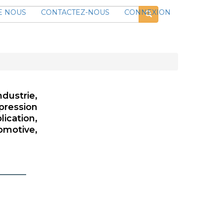
E NOUS
CONTACTEZ-NOUS
CONNEXION
ndustrie,
ression
ication,
omotive,