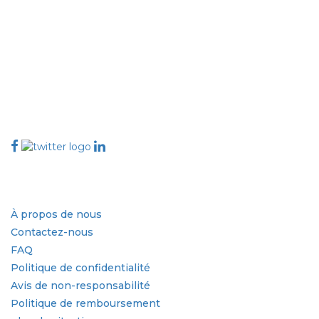
Extrapolate dispose d'un réseau raffiné d'éditeurs de premier plan à
travers le monde couvrant les marchés et les micro-marchés qui
apportent le pouvoir de prise de décision. Notre réseau d'éditeurs est
classé en fonction de la qualité des rapports produits ainsi que de
l'indexation des commentaires des clients.
talk@extrapolate.com
888-328-2189
Connectez-vous avec nous
Secteur d'activité
Liens rapides
À propos de nous
Contactez-nous
FAQ
Politique de confidentialité
Avis de non-responsabilité
Politique de remboursement