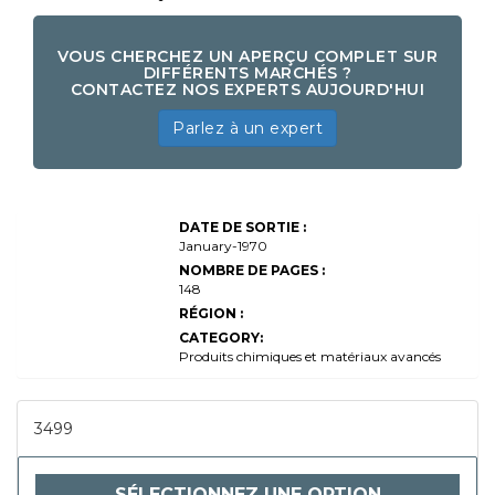
VOUS CHERCHEZ UN APERÇU COMPLET SUR
DIFFÉRENTS MARCHÉS ?
CONTACTEZ NOS EXPERTS AUJOURD'HUI
Parlez à un expert
Taille du
DATE ​​DE SORTIE :
marché du
biogaz, part,
January-1970
croissance et
NOMBRE DE PAGES :
analyse de
148
l'industrie, par
matière
RÉGION :
première
CATEGORY:
(déchets
agricoles,
Produits chimiques et matériaux avancés
fumier animal,
déchets
industriels,
déchets
3499
solides
municipaux,
boues
d'égouts) par
SÉLECTIONNEZ UNE OPTION
application