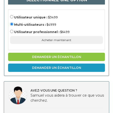
(production
d'électricité,
production
de chaleur,
carburant du
Utilisateur unique :
$3499
véhicule,
autres) par
Multi-utilisateurs :
$4999
technologie
(avec
Utilisateur professionnel :
$6499
prétraitement,
sans
Acheter maintenant
prétraitement)
par utilisateur
final
(municipal,
industriel,
DEMANDER UN ÉCHANTILLON
agricole,
commercial)
et analyse
DEMANDER UN ÉCHANTILLON
régionale,
2024-20311
AVEZ-VOUS UNE QUESTION ?
Samuel vous aidera à trouver ce que vous
cherchez.