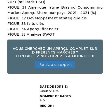
2031 (milliards USD)
FIGUE. 31 Amérique latine Brazing Consomming
Market Aperçu Share, par pays, 2021 - 2031 (%)
FIGUE. 32 Développement stratégique clé
FIGUE. 33 faits clés
FIGUE. 34 Aperçu financier
FIGUE. 35 Analyse SWOT
VOUS CHERCHEZ UN APERÇU COMPLET SUR
DIFFÉRENTS MARCHÉS ?
CONTACTEZ NOS EXPERTS AUJOURD'HUI
Parlez à un expert
Taille du
DATE ​​DE SORTIE :
marché des
consommables
January-1970
de brasage,
NOMBRE DE PAGES :
partage,
140
croissance et
analyse de
RÉGION :
l'industrie, par