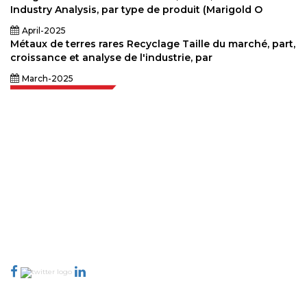
Industry Analysis, par type de produit (Marigold O
April-2025
Métaux de terres rares Recyclage Taille du marché, part,
croissance et analyse de l'industrie, par
March-2025
Extrapolate dispose d'un réseau raffiné d'éditeurs de premier plan à
travers le monde couvrant les marchés et les micro-marchés qui
apportent le pouvoir de prise de décision. Notre réseau d'éditeurs est
classé en fonction de la qualité des rapports produits ainsi que de
l'indexation des commentaires des clients.
talk@extrapolate.com
888-328-2189
Connectez-vous avec nous
Secteur d'activité