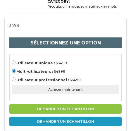
CATEGORY:
type de
produit (brazer,
Produits chimiques et matériaux avancés
fils de brasage,
flux, poudre,
pâte), par
application
3499
(automobile,
fabricants
d'automobile,
Aerospace
SÉLECTIONNEZ UNE OPTION
OEMS,
fabricants
d'électronique,
fournisseurs
d'énergie) et
analyse
Utilisateur unique :
$3499
régionale,
2024-2031111
Multi-utilisateurs :
$4999
Utilisateur professionnel :
$6499
Acheter maintenant
DEMANDER UN ÉCHANTILLON
DEMANDER UN ÉCHANTILLON