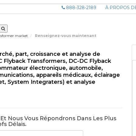
888-328-2189
À PROPOS D
nsformer market
Renseignez-vous maintenant
ché, part, croissance et analyse de
-DC Flyback Transformers, DC-DC Flyback
sommateur électronique, automobile,
munications, appareils médicaux, éclairage
et, System Integraters) et analyse
e Et Nous Vous Répondrons Dans Les Plus
fs Délais.