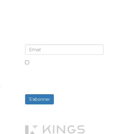
Inscrivez-vous pour la newsletter et les
mises à jour
En cochant cette case, vous
acceptez de recevoir des
newsletters et des
t
communications.
S'abonner
Propulsé par