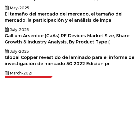
May-2025
El tamaño del mercado del mercado, el tamaño del
mercado, la participación y el análisis de impa
July-2025
Gallium Arsenide (GaAs) RF Devices Market Size, Share,
Growth & Industry Analysis, By Product Type (
July-2025
Global Copper revestido de laminado para el informe de
investigación de mercado 5G 2022 Edición pr
March-2021
Extrapolate cuenta con una red refinada de los mejores editores de todo el
mundo que cubren mercados y micromercados y que aportan poder
para la toma de decisiones. Nuestra red de editores se clasifica en función
de la calidad de los informes producidos junto con la indexación de los
comentarios de los clientes.
talk@extrapolate.com
888-328-2189