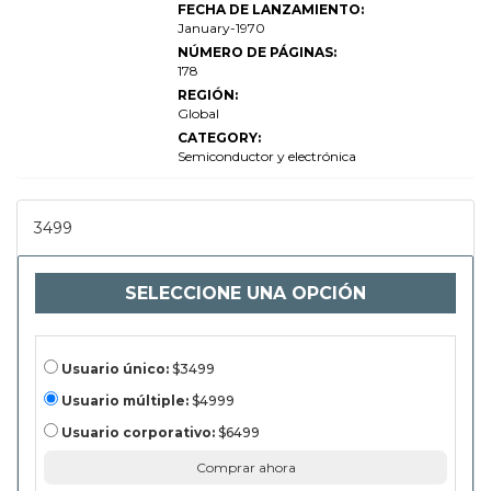
FECHA DE LANZAMIENTO:
the Air (OTA)
Módulo de
January-1970
control de
NÚMERO DE PÁGINAS:
motores
178
Informe de
investigación
REGIÓN:
de mercado
Global
2022 Edición
profesional
CATEGORY:
Semiconductor y electrónica
3499
SELECCIONE UNA OPCIÓN
Usuario único:
$3499
Usuario múltiple:
$4999
Usuario corporativo:
$6499
Comprar ahora