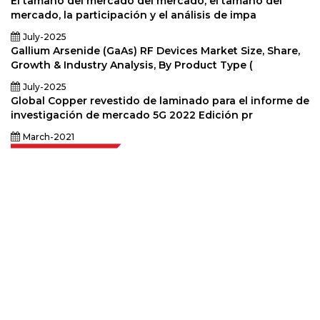
El tamaño del mercado del mercado, el tamaño del
mercado, la participación y el análisis de impa
July-2025
Gallium Arsenide (GaAs) RF Devices Market Size, Share,
Growth & Industry Analysis, By Product Type (
July-2025
Global Copper revestido de laminado para el informe de
investigación de mercado 5G 2022 Edición pr
March-2021
Extrapolate cuenta con una red refinada de los mejores editores de todo el
mundo que cubren mercados y micromercados y que aportan poder
para la toma de decisiones. Nuestra red de editores se clasifica en función
de la calidad de los informes producidos junto con la indexación de los
comentarios de los clientes.
talk@extrapolate.com
888-328-2189
Conéctese con nosotros