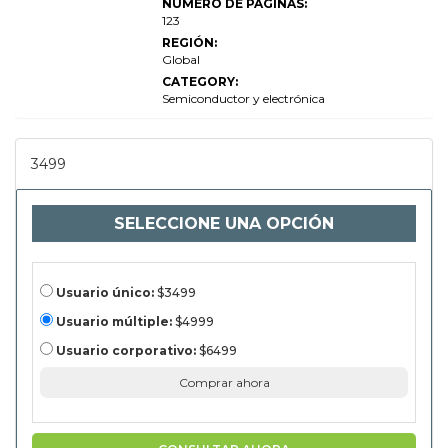
NÚMERO DE PÁGINAS:
teléfono
123
móvil 5G 5G
2022 Edición
REGIÓN:
profesional
Global
CATEGORY:
Semiconductor y electrónica
3499
SELECCIONE UNA OPCIÓN
Usuario único:
$3499
Usuario múltiple:
$4999
Usuario corporativo:
$6499
Comprar ahora