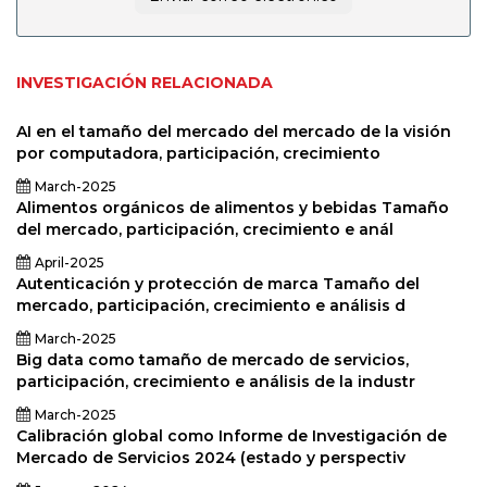
productos de
consumo), y a
los otros, y al
análisis de los
productos, y a
los otros, y al
INVESTIGACIÓN RELACIONADA
Análisis de los
productos), y a
los demás, y un
AI en el tamaño del mercado del mercado de la visión
análisis de los
por computadora, participación, crecimiento
productos), y a
los demás, ya
los demás, y al
March-2025
análisis de los
Alimentos orgánicos de alimentos y bebidas Tamaño
productos) y
del mercado, participación, crecimiento e anál
2024-2031
April-2025
Autenticación y protección de marca Tamaño del
mercado, participación, crecimiento e análisis d
March-2025
Big data como tamaño de mercado de servicios,
participación, crecimiento e análisis de la industr
March-2025
Calibración global como Informe de Investigación de
Mercado de Servicios 2024 (estado y perspectiv