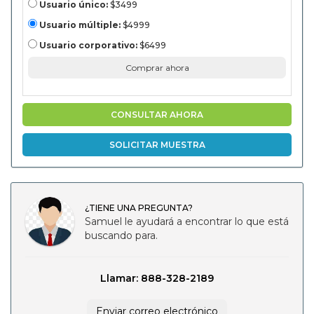
(alimentos y
Usuario único:
$3499
bebidas,
productos
Usuario múltiple:
$4999
farmacéuticos,
bienes de
Usuario corporativo:
$6499
consumo,
comercio
Comprar ahora
electrónico,
productos
químicos,
otros), por el
usuario final
CONSULTAR AHORA
(fabricación,
alimentos y
bebidas, salud,
SOLICITAR MUESTRA
comedia
electrónica,
comodidades
de consumo,
bienes de
consumo,
¿TIENE UNA PREGUNTA?
otros, y otros, y
otros, y otros
Samuel le ayudará a encontrar lo que está
análisis, y otras
buscando para.
cosas, y otras
cosas, y otros, y
otros, y, y, y, y, y,
y, y, y, y a los
productos de
Llamar: 888-328-2189
la región, y a
los demás, y al
análisis de los
Enviar correo electrónico