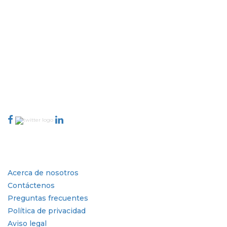
Extrapolate cuenta con una red refinada de los mejores editores de todo el
mundo que cubren mercados y micromercados y que aportan poder
para la toma de decisiones. Nuestra red de editores se clasifica en función
de la calidad de los informes producidos junto con la indexación de los
comentarios de los clientes.
talk@extrapolate.com
888-328-2189
Conéctese con nosotros
Industria
Enlaces rápidos
Acerca de nosotros
Contáctenos
Preguntas frecuentes
Política de privacidad
Aviso legal