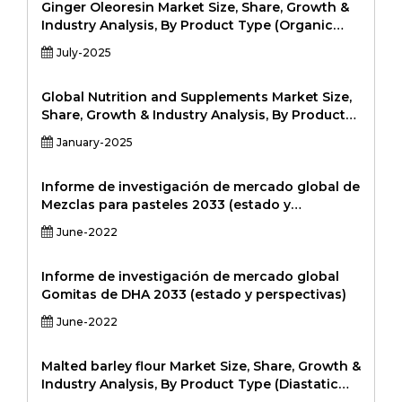
2031
tamaño de lata (menos de 250 ml, 250–500 ml,
Ginger Oleoresin Market Size, Share, Growth &
más de 500 ml) y análisis regional, 2024-2031
Industry Analysis, By Product Type (Organic
Ginger Oleoresin, Conventional Ginger
July-2025
Oleoresin), By Application (Food & Beverages,
Pharmaceuticals, Personal Care & Cosmetics,
Nutraceuticals, Others), By Distribution Channel
Global Nutrition and Supplements Market Size,
(B2B (Direct Sales), B2C (Online Retail, Health
Share, Growth & Industry Analysis, By Product
Stores, Supermarkets)), By End-User (Food
Type (Vitamins & Minerals, Proteins & Amino
January-2025
Processing Companies, Pharmaceutical
Acids, Probiotics, Herbal Supplements, Weight
Fabricantes, marcas cosméticas, compañías
Management Supplements, Sports Nutrition
nutracéuticas) y análisis regional, 2024-2031
Supplements, Others), By Application (Health &
Informe de investigación de mercado global de
Wellness, Sports Nutrition, Weight Loss &
Mezclas para pasteles 2033 (estado y
Management, Immunity Boosting, Digestive
perspectivas)
June-2022
Health, Bone & Joint Health, Others), By
Distribution Channel (Online Retail,
Supermarkets/Hypermarkets, Pharmacies,
Informe de investigación de mercado global
Tiendas de salud y bienestar, ventas directas,
Gomitas de DHA 2033 (estado y perspectivas)
otros) y análisis regional, 2024-2031
June-2022
Malted barley flour Market Size, Share, Growth &
Industry Analysis, By Product Type (Diastatic