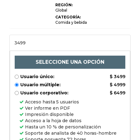
(bebidas energéticas,
REGIÓN:
bebidas probióticas,
Global
agua funcional,
bebidas deportivas,
CATEGORÍA:
tés y cafés
Comida y bebida
mejorados), por
aplicación (salud y
bienestar, aptitud
física y deportes,
3499
función cognitiva,
salud digestiva,
soporte de sistemas
inmunes), por usuario
final (consumidores,
SELECCIONE UNA OPCIÓN
salud, asistencia
deportiva y física,
suplementos
Usuario único:
$ 3499
nutricionales), y
análisis regional,
Usuario múltiple:
$ 4999
análisis de 2024 4-
2031.
Usuario corporativo:
$ 6499
Acceso hasta 5 usuarios
Ver informe en PDF
Impresión disponible
Acceso a la hoja de datos
Hasta un 10 % de personalización
Soporte de analista de 40 horas-hombre
Soporte posventa 72 horas