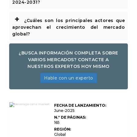
2024-2031?
+
¿Cuáles son los principales actores que
aprovechan el crecimiento del mercado
global?
¿BUSCA INFORMACIÓN COMPLETA SOBRE
VARIOS MERCADOS? CONTACTE A
NUESTROS EXPERTOS HOY MISMO
Hable con un experto
El tamaño del
FECHA DE LANZAMIENTO:
mercado del
mercado, el
June-2025
crecimiento y el
N.º DE PÁGINAS:
análisis de la
165
industria de las
latas de
REGIÓN:
bebidas, por
Global
material