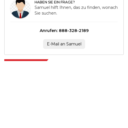
HABEN SIE EIN FRAGE?
Samuel hilft Ihnen, das zu finden, wonach
Sie suchen.
Anrufen: 888-328-2189
E-Mail an Samuel
Extrapolate verfügt über ein ausgefeiltes Netzwerk von Top-Publishern
auf der ganzen Welt, die Märkte und Mikromärkte abdecken und
Entscheidungsgewalt mitbringen. Unser Netzwerk von Publishern wird
basierend auf der Qualität der erstellten Berichte und der Indizierung von
Kundenfeedback bewertet.
talk@extrapolate.com
888-328-2189
Kontaktieren Sie uns