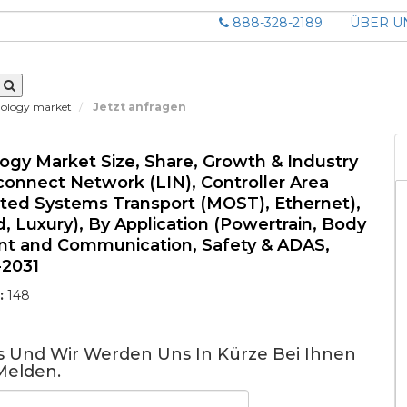
888-328-2189
ÜBER U
nology market
Jetzt anfragen
y Market Size, Share, Growth & Industry
connect Network (LIN), Controller Area
nted Systems Transport (MOST), Ethernet),
, Luxury), By Application (Powertrain, Body
ent and Communication, Safety & ADAS,
-2031
:
148
us Und Wir Werden Uns In Kürze Bei Ihnen
Melden.