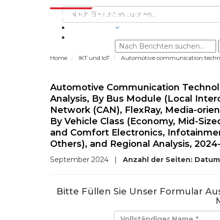
BRANCHEN
Home
IKT und IoT
Automotive communication tech
Automotive Communication Technolog
Analysis, By Bus Module (Local Inter
Network (CAN), FlexRay, Media-orie
By Vehicle Class (Economy, Mid-Sized
and Comfort Electronics, Infotainm
Others), and Regional Analysis, 2024
September 2024
|
Anzahl der Seiten:
Datum
Bitte Füllen Sie Unser Formular A