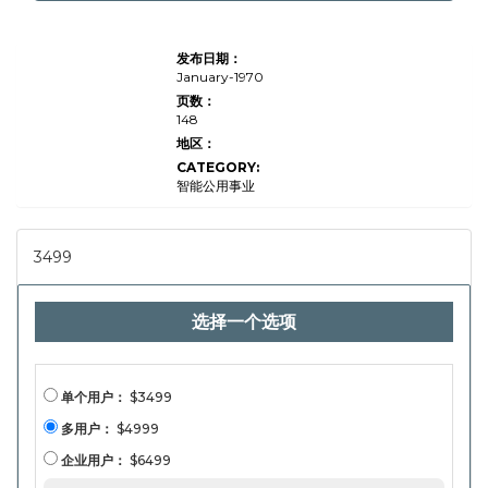
智能电视
发布日期：
市场
（LED，
January-1970
OLED，
页数：
QLED，
148
LCD，
MINI-
地区：
LED，
CATEGORY:
4K，
8K），
智能公用事业
按应用
（住宅，
商业，游
戏），最
3499
终用户
（消费
者，企
业，教育
选择一个选项
机构）和
区域分
析，
2024-
2031
单个用户：
$3499
多用户：
$4999
企业用户：
$6499