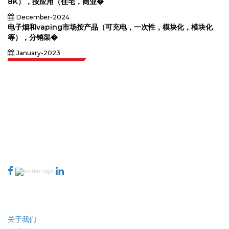
8K），按应用（住宅，商业�
December-2024
电子烟和vaping市场按产品（可充电，一次性，模块化，模块化
等），分销渠�
January-2023
Extrapolate 拥有遍布全球的顶级出版商网络，覆盖市场和微型市场，为决策者
提供强大力量。我们的出版商网络排名基于报告质量和客户反馈索引。
talk@extrapolate.com
888-328-2189
与我们联系
行业
快速链接
关于我们