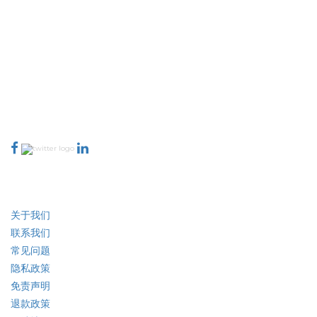
Extrapolate 拥有遍布全球的顶级出版商网络，覆盖市场和微型市场，为决策者
提供强大力量。我们的出版商网络排名基于报告质量和客户反馈索引。
talk@extrapolate.com
888-328-2189
与我们联系
行业
快速链接
关于我们
联系我们
常见问题
隐私政策
免责声明
退款政策