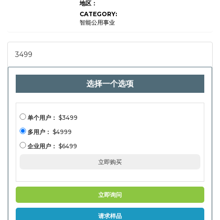
Bottles), By Capacity (Less
地区：
than 500 ml, 500 ml – 1 Liter,
CATEGORY:
Above 1 Liter), By Distribution
Channel (Online Retail,
智能公用事业
Supermarkets/Hypermarkets,
Specialty Stores, Others), By
End-User (Individuals,
Corporates, Fitness Centers,
3499
Schools & Institutions), and
Regional分析，2024-2031
选择一个选项
单个用户：
$3499
多用户：
$4999
企业用户：
$6499
立即购买
立即询问
请求样品