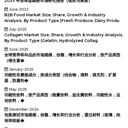
2033 年全球蛋糕粉市场研究报告（现状与展望）
品，食
品，食
June-2022
品，食
B2B Food Market Size, Share, Growth & Industry
品，食
品，食
Analysis, By Product Type (Fresh Produce, Dairy Produ
品，食
品，食
July-2025
品，食
Collagen Market Size, Share, Growth & Industry Analysis,
品，食
品，食
By Product Type (Gelatin, Hydrolyzed Collag
品，食
品。
June-2025
2024-
全球营养和补品的市场规模，份额，增长和行业分析，按产品类型
2031
（维生素�
January-2025
功能性非磨损成分，按成分类型（结合物，填料，填充剂，扩展
器，防腐剂�
May-2025
功能性饮料，按产品类型（能量饮料，益生菌饮料，功能性水，运
动饮料，�
December-2024
包装测试市场规模，份额，增长和行业分析，通过材料（玻璃，纸
张和纸板�