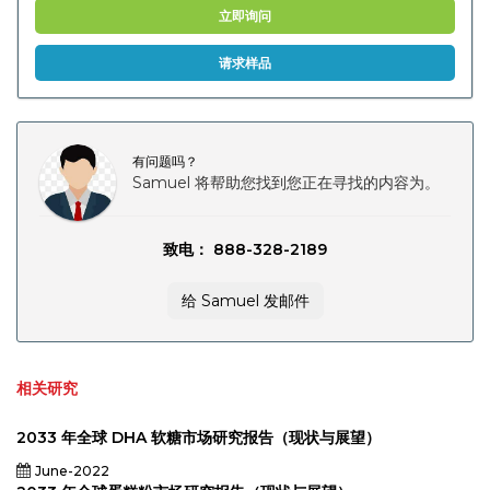
店）
立即询问
（家
庭，食
品，食
请求样品
品，食
品和饮
料）分
析，食
品，食
品，食
有问题吗？
品，食
品，食
Samuel 将帮助您找到您正在寻找的内容为。
品，食
品，食
品，食
品，食
致电： 888-328-2189
品，食
品，食
品，食
给 Samuel 发邮件
品，食
品，食
品，食
品，食
品，食
品，食
相关研究
品，食
品，食
品，食
2033 年全球 DHA 软糖市场研究报告（现状与展望）
品，食
品，食
June-2022
品，食
品，食