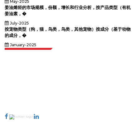
May-2025
姜油烯烃的市场规模，份额，增长和行业分析，按产品类型（有机
姜油素，�
July-2025
按宠物类型（狗，猫，鸟类，鸟类，其他宠物）按成分（基于动物
的成分，�
January-2025
Extrapolate 拥有遍布全球的顶级出版商网络，覆盖市场和微型市场，为决策者
提供强大力量。我们的出版商网络排名基于报告质量和客户反馈索引。
talk@extrapolate.com
888-328-2189
与我们联系
行业
快速链接