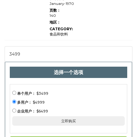
的规
January-1970
模，份
页数：
额，增
140
长和行
业分
地区：
析，按
CATEGORY:
产品类
型（姜
食品和饮料
黄，
姜，黑
胡椒，
黑胡
3499
椒，肉
桂，辣
椒，其
他）按
选择一个选项
配电渠
道（整
体，粉
状，混
合物）
（超
单个用户：
$3499
市/大
型商
多用户：
$4999
店，特
色店，
企业用户：
$6499
在线零
售商
立即购买
店，在
线零售
商店，
便会商