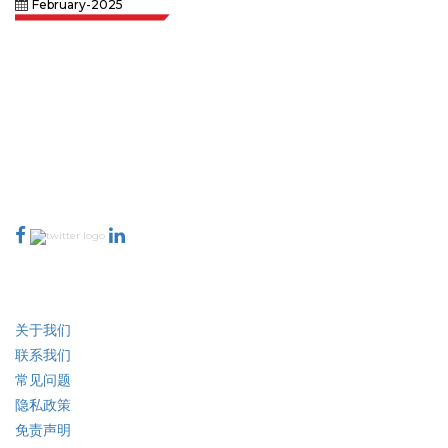
February-2025
Extrapolate 拥有遍布全球的顶级出版商网络，覆盖市场和微型市场，为决策者
提供强大力量。我们的出版商网络排名基于报告质量和客户反馈索引。
talk@extrapolate.com
888-328-2189
与我们联系
行业
快速链接
关于我们
联系我们
常见问题
隐私政策
免责声明