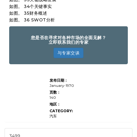
如图。 34个关键事实
如图。 35财务概述
如图。 36 SWOT分析
您是否在寻求对各种市场的全面见解？
立即联系我们的专家
与专家交谈
MEMS汽车传感器
发布日期：
市场规模，份额，
增长和行业分析，
January-1970
按应用（安全系
页数：
统，环境监控，性
140
能监控，导航，车
载舒适），按传感
地区：
器类型（加速度
CATEGORY:
计，陀螺仪，陀螺
仪，压力传感器，
汽车
温度传感器，温度
传感器，图像传感
器，图像传感
器），最终用户
3499
（OEMS，TIER 1