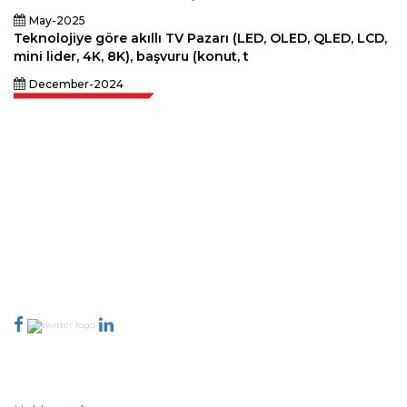
May-2025
Teknolojiye göre akıllı TV Pazarı (LED, OLED, QLED, LCD,
mini lider, 4K, 8K), başvuru (konut, t
December-2024
Extrapolate, karar alma gücünü getiren pazarları ve mikro pazarları
kapsayan dünya çapındaki en iyi yayıncılardan oluşan rafine bir ağa
sahiptir. Yayıncı ağımız, üretilen raporların kalitesine ve müşteri geri
bildirimlerine göre sıralanır. Dizinleme.
talk@extrapolate.com
888-328-2189
Bizimle İletişime Geçin
Sektör
Hızlı Bağlantılar