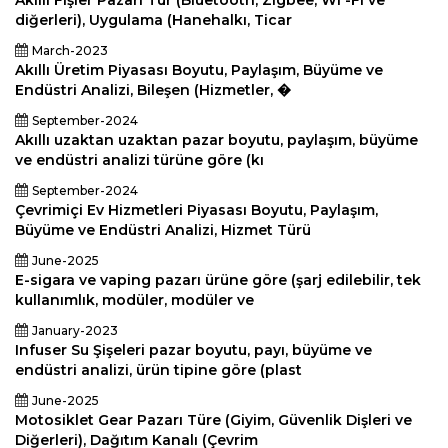
Akıllı Fişler Pazarı Tür (Bluetooth, Zigbee, Wi -Fi ve
diğerleri), Uygulama (Hanehalkı, Ticar
March-2023
Akıllı Üretim Piyasası Boyutu, Paylaşım, Büyüme ve
Endüstri Analizi, Bileşen (Hizmetler, �
September-2024
Akıllı uzaktan uzaktan pazar boyutu, paylaşım, büyüme
ve endüstri analizi türüne göre (kı
September-2024
Çevrimiçi Ev Hizmetleri Piyasası Boyutu, Paylaşım,
Büyüme ve Endüstri Analizi, Hizmet Türü
June-2025
E-sigara ve vaping pazarı ürüne göre (şarj edilebilir, tek
kullanımlık, modüler, modüler ve
January-2023
Infuser Su Şişeleri pazar boyutu, payı, büyüme ve
endüstri analizi, ürün tipine göre (plast
June-2025
Motosiklet Gear Pazarı Türe (Giyim, Güvenlik Dişleri ve
Diğerleri), Dağıtım Kanalı (Çevrim