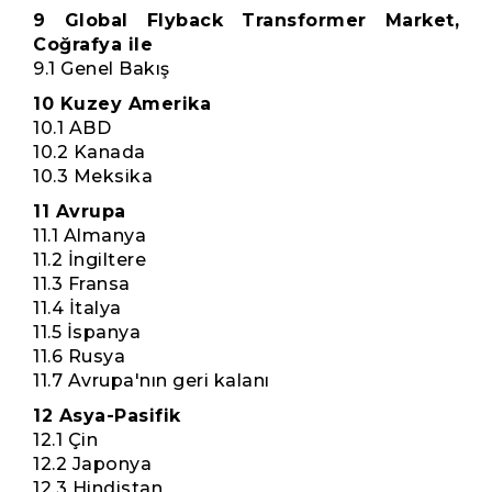
9 Global Flyback Transformer Market,
Coğrafya ile
9.1 Genel Bakış
10 Kuzey Amerika
10.1 ABD
10.2 Kanada
10.3 Meksika
11 Avrupa
11.1 Almanya
11.2 İngiltere
11.3 Fransa
11.4 İtalya
11.5 İspanya
11.6 Rusya
11.7 Avrupa'nın geri kalanı
12 Asya-Pasifik
12.1 Çin
12.2 Japonya
12.3 Hindistan