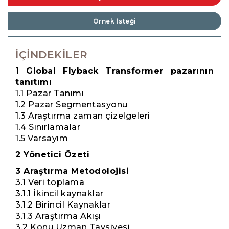
Örnek İsteği
İÇINDEKILER
1 Global Flyback Transformer pazarının
tanıtımı
1.1 Pazar Tanımı
1.2 Pazar Segmentasyonu
1.3 Araştırma zaman çizelgeleri
1.4 Sınırlamalar
1.5 Varsayım
2 Yönetici Özeti
3 Araştırma Metodolojisi
3.1 Veri toplama
3.1.1 İkincil kaynaklar
3.1.2 Birincil Kaynaklar
3.1.3 Araştırma Akışı
3.2 Konu Uzman Tavsiyesi