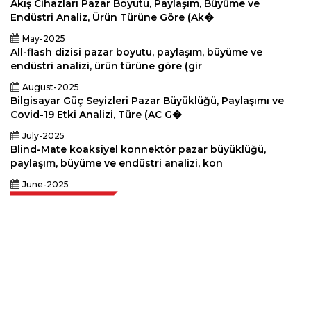
Akış Cihazları Pazar Boyutu, Paylaşım, Büyüme ve
Endüstri Analiz, Ürün Türüne Göre (Ak�
May-2025
All-flash dizisi pazar boyutu, paylaşım, büyüme ve
endüstri analizi, ürün türüne göre (gir
August-2025
Bilgisayar Güç Seyizleri Pazar Büyüklüğü, Paylaşımı ve
Covid-19 Etki Analizi, Türe (AC G�
July-2025
Blind-Mate koaksiyel konnektör pazar büyüklüğü,
paylaşım, büyüme ve endüstri analizi, kon
June-2025
Extrapolate, karar alma gücünü getiren pazarları ve mikro pazarları
kapsayan dünya çapındaki en iyi yayıncılardan oluşan rafine bir ağa
sahiptir. Yayıncı ağımız, üretilen raporların kalitesine ve müşteri geri
bildirimlerine göre sıralanır. Dizinleme.
talk@extrapolate.com