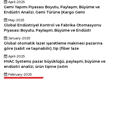
April-2025
Gemi Yapımı Piyasası Boyutu, Paylaşım, Büyüme ve
Endüstri Analizi, Gemi Türüne (Kargo Gemi
May-2025
Global Endüstriyel Kontrol ve Fabrika Otomasyonu
Piyasası Boyutu, Paylaşım, Büyüme ve Endüstr
January-2025
Global otomatik lazer işaretleme makinesi pazarına
göre (sabit ve taşınabilir), tip (fiber laze
April-2025
HVAC Systems pazar büyüklüğü, paylaşım, büyüme ve
endüstri analizi, ürün tipine (ısıtm
February-2025
Extrapolate, karar alma gücünü getiren pazarları ve mikro pazarları
kapsayan dünya çapındaki en iyi yayıncılardan oluşan rafine bir ağa
sahiptir. Yayıncı ağımız, üretilen raporların kalitesine ve müşteri geri
bildirimlerine göre sıralanır. Dizinleme.