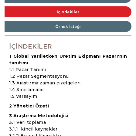
İçindekiler
Örnek İsteği
İÇINDEKILER
1 Global Yarıiletken Üretim Ekipmanı Pazarı'nın
tanıtımı
1.1 Pazar Tanımı
1.2 Pazar Segmentasyonu
1.3 Araştırma zaman çizelgeleri
1.4 Sınırlamalar
1.5 Varsayım
2 Yönetici Özeti
3 Araştırma Metodolojisi
3.1 Veri toplama
3.1.1 İkincil kaynaklar
3.1.2 Birincil Kaynaklar