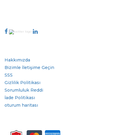
talk@extrapolate.com
888-328-2189
Bizimle İletişime Geçin
Sektör
Hızlı Bağlantılar
Hakkımızda
Bizimle İletişime Geçin
SSS
Gizlilik Politikası
Sorumluluk Reddi
İade Politikası
oturum haritası