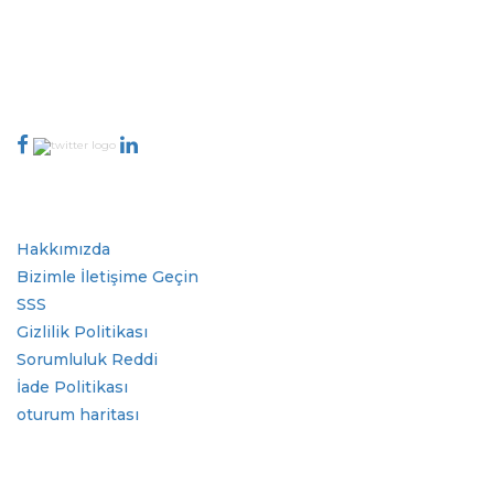
bildirimlerine göre sıralanır. Dizinleme.
talk@extrapolate.com
888-328-2189
Bizimle İletişime Geçin
Sektör
Hızlı Bağlantılar
Hakkımızda
Bizimle İletişime Geçin
SSS
Gizlilik Politikası
Sorumluluk Reddi
İade Politikası
oturum haritası