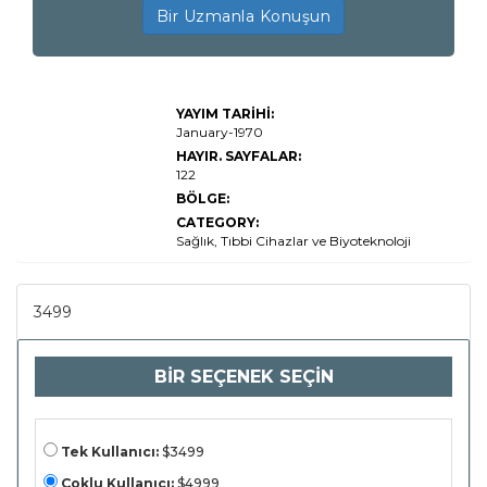
Bir Uzmanla Konuşun
Küresel UVC
YAYIM TARİHİ:
Dezenfeksiyon
Cihazları Pazar
January-1970
Araştırması
HAYIR. SAYFALAR:
Raporu
122
2022(Durum
ve Görünüm)
BÖLGE:
CATEGORY:
Sağlık, Tıbbi Cihazlar ve Biyoteknoloji
3499
BİR SEÇENEK SEÇİN
Tek Kullanıcı:
$3499
Çoklu Kullanıcı:
$4999