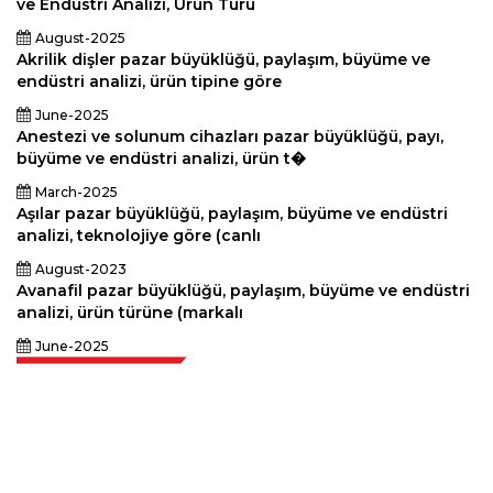
ve Endüstri Analizi, Ürün Türü
August-2025
Akrilik dişler pazar büyüklüğü, paylaşım, büyüme ve
endüstri analizi, ürün tipine göre
June-2025
Anestezi ve solunum cihazları pazar büyüklüğü, payı,
büyüme ve endüstri analizi, ürün t�
March-2025
Aşılar pazar büyüklüğü, paylaşım, büyüme ve endüstri
analizi, teknolojiye göre (canlı
August-2023
Avanafil pazar büyüklüğü, paylaşım, büyüme ve endüstri
analizi, ürün türüne (markalı
June-2025
Extrapolate, karar alma gücünü getiren pazarları ve mikro pazarları
kapsayan dünya çapındaki en iyi yayıncılardan oluşan rafine bir ağa
sahiptir. Yayıncı ağımız, üretilen raporların kalitesine ve müşteri geri