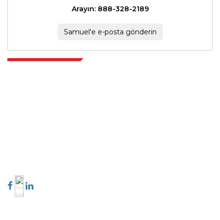
Arayın: 888-328-2189
Samuel'e e-posta gönderin
Extrapolate, karar alma gücünü getiren pazarları ve mikro pazarları
kapsayan dünya çapındaki en iyi yayıncılardan oluşan rafine bir ağa
sahiptir. Yayıncı ağımız, üretilen raporların kalitesine ve müşteri geri
bildirimlerine göre sıralanır. Dizinleme.
talk@extrapolate.com
888-328-2189
Bizimle İletişime Geçin
Sektör