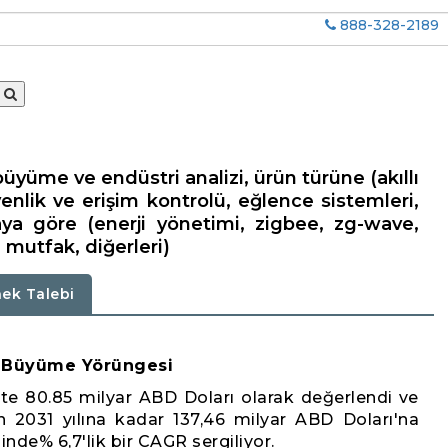
888-328-2189
büyüme ve endüstri analizi, ürün türüne (akıllı
venlik ve erişim kontrolü, eğlence sistemleri,
amaya göre (enerji yönetimi, zigbee, zg-wave,
ri mutfak, diğerleri)
ek Talebi
ve Büyüme Yörüngesi
'te 80.85 milyar ABD Doları olarak değerlendi ve
 2031 yılına kadar 137,46 milyar ABD Doları'na
de% 6,7'lik bir CAGR sergiliyor.