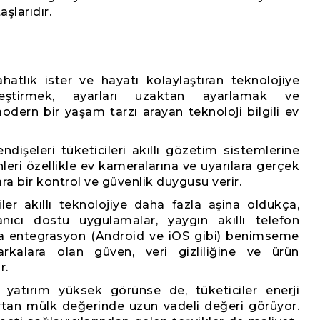
şlarıdır.
ahatlık ister ve hayatı kolaylaştıran teknolojiye
ikleştirmek, ayarları uzaktan ayarlamak ve
 modern bir yaşam tarzı arayan teknoloji bilgili ev
ndişeleri tüketicileri akıllı gözetim sistemlerine
inleri özellikle ev kameralarına ve uyarılara gerçek
ra bir kontrol ve güvenlik duygusu verir.
iler akıllı teknolojiye daha fazla aşina oldukça,
nıcı dostu uygulamalar, yaygın akıllı telefon
rla entegrasyon (Android ve iOS gibi) benimseme
arkalara olan güven, veri gizliliğine ve ürün
r.
lk yatırım yüksek görünse de, tüketiciler enerji
 artan mülk değerinde uzun vadeli değeri görüyor.