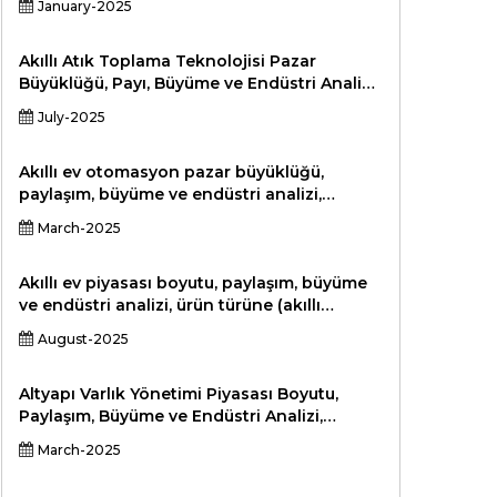
January-2025
Uygulamaya (Prototipleme, Üretim, Sağlık
Hizmetleri, Havacılık, Otomotiv), Son
Kullanıcı (Endüstriyel, Sağlık, Otomotiv,
Akıllı Atık Toplama Teknolojisi Pazar
Tüketici Malları, Eğitim) ve Bölgesel Analiz,
Büyüklüğü, Payı, Büyüme ve Endüstri Analizi,
2024-2031
Bileşenlere Göre (Akıllı Çöp Kutuları, Sensör
July-2025
Sistemleri, Rota Optimizasyon Yazılımı, Filo
Yönetimi), Dağıtım Moduna Göre (Şirket İçi,
Bulut Tabanlı), Uygulamaya Göre (Konut,
Akıllı ev otomasyon pazar büyüklüğü,
Ticari, Endüstriyel, Belediye) ve Bölgesel
paylaşım, büyüme ve endüstri analizi,
Analiz, 2026-2033
bileşen (akıllı aydınlatma, akıllı güvenlik,
March-2025
akıllı termostatlar, akıllı cihazlar, akıllı
hoparlörler, diğerleri), teknolojiye (IoT, AI,
makine öğrenimi, bulut bilişim), 2024-2031,
Akıllı ev piyasası boyutu, paylaşım, büyüme
2024-2031,
ve endüstri analizi, ürün türüne (akıllı
aydınlatma, akıllı termostatlar, güvenlik ve
August-2025
erişim kontrolü, eğlence sistemleri, akıllı
cihazlar, diğerleri), uygulamaya göre (enerji
yönetimi, zigbee, zg-wave, diğerleri), son
Altyapı Varlık Yönetimi Piyasası Boyutu,
kullanıcı, sağlık, ticari mutfak, diğerleri)
Paylaşım, Büyüme ve Endüstri Analizi,
Çözüm (Yazılım, Hizmetler), Son Kullanıcıya
March-2025
(Hükümet, Kamu Hizmetleri, Ulaşım, Enerji,
Endüstriyel, Diğerleri), Dağıtım Türüne