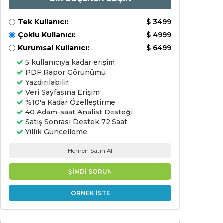
yönetimi,
zigbee, zg-
wave,
Tek Kullanıcı:
$ 3499
diğerleri), son
kullanıcı,
Çoklu Kullanıcı:
$ 4999
sağlık, ticari
mutfak,
Kurumsal Kullanıcı:
$ 6499
diğerleri)
5 kullanıcıya kadar erişim
PDF Rapor Görünümü
Yazdırılabilir
Veri Sayfasına Erişim
%10'a Kadar Özelleştirme
40 Adam-saat Analist Desteği
Satış Sonrası Destek 72 Saat
Yıllık Güncelleme
Hemen Satın Al
ŞİMDİ SORUN
ÖRNEK İSTE