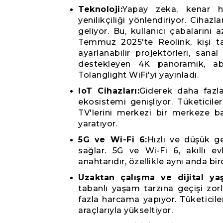
Teknoloji:
Yapay zeka, kenar 
yenilikçiliği yönlendiriyor. Cihazl
geliyor. Bu, kullanıcı çabalarını 
Temmuz 2025'te Reolink, kişi ta
ayarlanabilir projektörleri, sanal
destekleyen 4K panoramik, abo
Tolanglight WiFi'yi yayınladı.
IoT Cihazları:
Giderek daha fazla 
ekosistemi genişliyor. Tüketiciler 
TV'lerini merkezi bir merkeze ba
yaratıyor.
5G ve Wi-Fi 6:
Hızlı ve düşük g
sağlar. 5G ve Wi-Fi 6, akıllı ev
anahtarıdır, özellikle aynı anda bir
Uzaktan çalışma ve dijital ya
tabanlı yaşam tarzına geçişi zorl
fazla harcama yapıyor. Tüketiciler
araçlarıyla yükseltiyor.