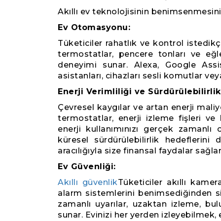
Akıllı ev teknolojisinin benimsenmesini
Ev Otomasyonu:
Tüketiciler rahatlık ve kontrol isted
termostatlar, pencere tonları ve eğ
deneyimi sunar. Alexa, Google Assis
asistanları, cihazları sesli komutlar ve
Enerji Verimliliği ve Sürdürülebilirlik
Çevresel kaygılar ve artan enerji maliyet
termostatlar, enerji izleme fişleri v
enerji kullanımınızı gerçek zamanlı o
küresel sürdürülebilirlik hedeflerin
aracılığıyla size finansal faydalar sağlar
Ev Güvenliği:
Akıllı güvenlik
Tüketiciler akıllı kamera
alarm sistemlerini benimsediğinden si
zamanlı uyarılar, uzaktan izleme, bul
sunar. Evinizi her yerden izleyebilmek, ev