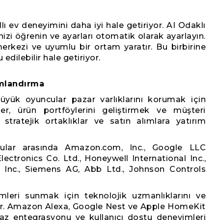
lı ev deneyimini daha iyi hale getiriyor. AI Odaklı
inizi öğrenin ve ayarları otomatik olarak ayarlayın.
 merkezi ve uyumlu bir ortam yaratır. Bu birbirine
u edilebilir hale getiriyor.
mlandırma
büyük oyuncular pazar varlıklarını korumak için
tler, ürün portföylerini geliştirmek ve müşteri
stratejik ortaklıklar ve satın alımlara yatırım
uncular arasında Amazon.com, Inc., Google LLC
lectronics Co. Ltd., Honeywell International Inc.,
s Inc., Siemens AG, Abb Ltd., Johnson Controls
mleri sunmak için teknolojik uzmanlıklarını ve
rlar. Amazon Alexa, Google Nest ve Apple HomeKit
ihaz entegrasyonu ve kullanıcı dostu deneyimleri