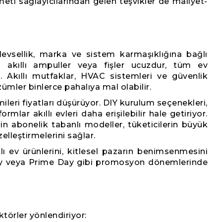
eti sağlayıcılarından gelen teşvikler de maliyet-
işlevsellik, marka ve sistem karmaşıklığına bağlı
 akıllı ampuller veya fişler ucuzdur, tüm ev
 Akıllı mutfaklar, HVAC sistemleri ve güvenlik
ümler binlerce pahalıya mal olabilir.
leri fiyatları düşürüyor. DIY kurulum seçenekleri,
mlar akıllı evleri daha erişilebilir hale getiriyor.
n abonelik tabanlı modeller, tüketicilerin büyük
elleştirmelerini sağlar.
llı ev ürünlerini, kitlesel pazarın benimsenmesini
iday veya Prime Day gibi promosyon dönemlerinde
ktörler yönlendiriyor: