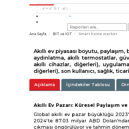
SEKTÖRLER
Ana Sayfa
BİT ve IOT
Smart home market
Akıllı ev piyasası boyutu, paylaşım, 
aydınlatma, akıllı termostatlar, gü
akıllı cihazlar, diğerleri), uygul
diğerleri), son kullanıcı, sağlık, tica
Açıklama
İçindekiler Tablosu
Örn
Akıllı Ev Pazarı: Küresel Paylaşım 
Global akıllı ev pazar büyüklüğü 2023
2024'te 87.03 milyar ABD Doları'ndan
çıkması öngörülüyor ve tahmin dönemin