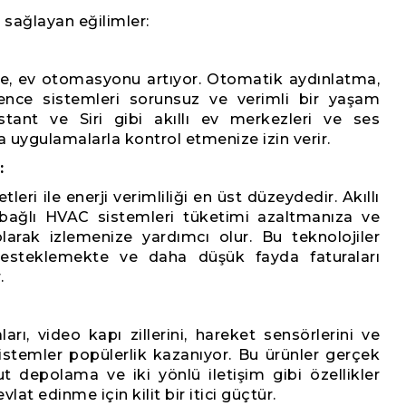
 sağlayan eğilimler:
ikçe, ev otomasyonu artıyor. Otomatik aydınlatma,
lence sistemleri sorunsuz ve verimli bir yaşam
tant ve Siri gibi akıllı ev merkezleri ve ses
ya uygulamalarla kontrol etmenize izin verir.
:
leri ile enerji verimliliği en üst düzeydedir. Akıllı
e bağlı HVAC sistemleri tüketimi azaltmanıza ve
larak izlemenize yardımcı olur. Bu teknolojiler
i desteklemekte ve daha düşük fayda faturaları
.
ları, video kapı zillerini, hareket sensörlerini ve
stemler popülerlik kazanıyor. Bu ürünler gerçek
ut depolama ve iki yönlü iletişim gibi özellikler
lat edinme için kilit bir itici güçtür.