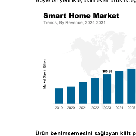
Böyle bir yenilikle, akıllı evler artık ist
Ürün benimsemesini sağlayan kilit p