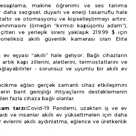
hesaplama, makine öğrenimi ve ses tanıma
ar daha sezgisel, duyarlı ve enerji tasarruflu hale
azaltır ve otomasyonu ve kişiselleştirmeyi artırır.
nınmasını (örneğin “kırmızı kapüşonlu adam”),
 çitleri ve yerleşik sireni yaklaşık 219.99 $ için
neliksiz akıllı güvenlik kamerası olan Elite
ev eşyası “akıllı” hale geliyor. Bağlı cihazların
artık kapı zillerini, aletlerini, termostatlarını ve
ğlayabilirler - sorunsuz ve uyumlu bir akıllı ev
ecikme ağları gerçek zamanlı cihaz etkileşimini
lerin bant genişliği ihtiyaçlarını desteklemenin
den fazla cihaza bağlı olanlar.
şam tarzı:
Covid-19 Pandemi, uzaktan iş ve ev
adı ve insanlar akıllı ev yükseltmeleri için daha
 evlerini akıllı aydınlatma, eğlence ve üretkenlik