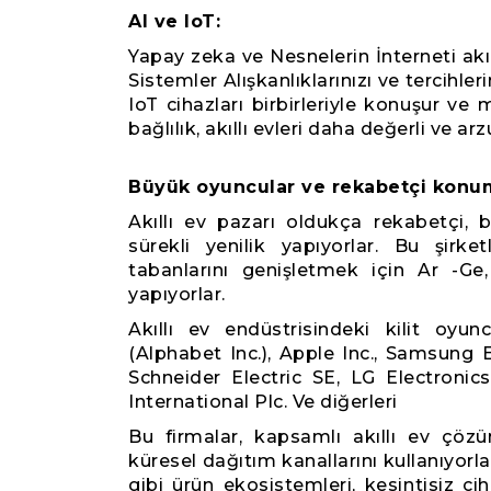
AI ve IoT:
Yapay zeka ve Nesnelerin İnterneti akıl
Sistemler Alışkanlıklarınızı ve tercihler
IoT cihazları birbirleriyle konuşur ve
bağlılık, akıllı evleri daha değerli ve arz
Büyük oyuncular ve rekabetçi konu
Akıllı ev pazarı oldukça rekabetçi, 
sürekli yenilik yapıyorlar. Bu şirke
tabanlarını genişletmek için Ar -Ge, 
yapıyorlar.
Akıllı ev endüstrisindeki kilit oy
(Alphabet Inc.), Apple Inc., Samsung E
Schneider Electric SE, LG Electronic
International Plc. Ve diğerleri
Bu firmalar, kapsamlı akıllı ev çözü
küresel dağıtım kanallarını kullanıyo
gibi ürün ekosistemleri, kesintisiz c