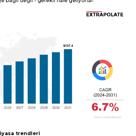
eğe bağlı değil - gerekli hale geliyorlar.
iyasa trendleri