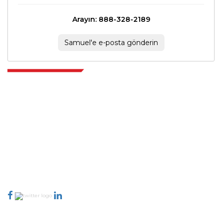
Arayın: 888-328-2189
Samuel'e e-posta gönderin
Extrapolate, karar alma gücünü getiren pazarları ve mikro pazarları
kapsayan dünya çapındaki en iyi yayıncılardan oluşan rafine bir ağa
sahiptir. Yayıncı ağımız, üretilen raporların kalitesine ve müşteri geri
bildirimlerine göre sıralanır. Dizinleme.
talk@extrapolate.com
888-328-2189
Bizimle İletişime Geçin
Sektör