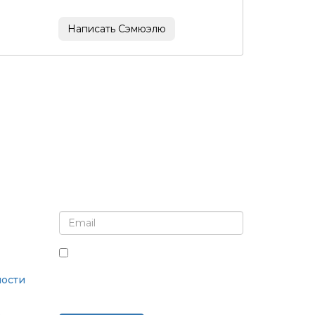
Написать Сэмюэлю
Подпишитесь на рассылку и обновления
Установив этот флажок, вы
соглашаетесь получать рассылки
ости
и сообщения.