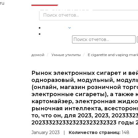
ru
ОТРАСЛИ
домой
Умные утилиты
E cigarette and vaping mar
Рынок электронных сигарет и ве
одноразовый, модульный, модуль
(онлайн, магазин розничной тор
электронные сигареты), а также 
картомайзер, электронная жидко
рыночная интеллекта, всесторон
то, что он, для 2023, 2023, 202333
2023332323323232323232323 годы 
January 2023
|
Количество страниц:
148