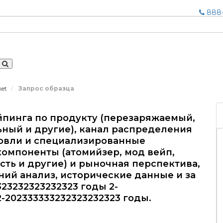
888-
ket
Запрос образца
йпинга по продукту (перезаряжаемый,
ный и другие), канал распределения
говли и специализированные
компоненты (атомийзер, мод вейп,
сть и другие) и рыночная перспектива,
ний анализ, исторические данные и за
2323232323232323 годы 2-
2-202333333232323232323 годы.