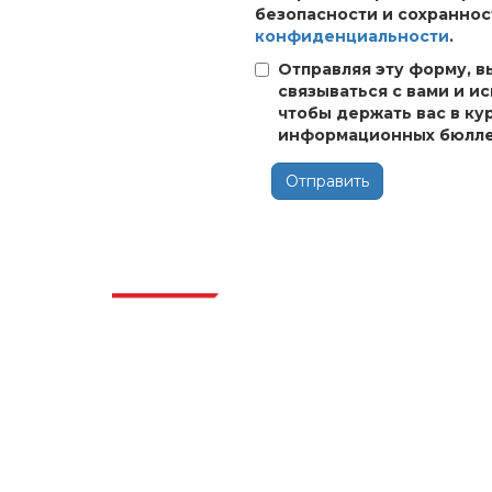
безопасности и сохраннос
конфиденциальности
.
Отправляя эту форму, в
связываться с вами и и
чтобы держать вас в ку
информационных бюлле
Отправить
Отра
Extrapolate имеет отлаженную сеть
ведущих издателей по всему миру,
охватывающую рынки и микрорынки,
которые привносят силу принятия
решений. Наша сеть издателей
ранжируется на основе качества
отчетов, подготовленных вместе с
индексацией отзывов клиентов.